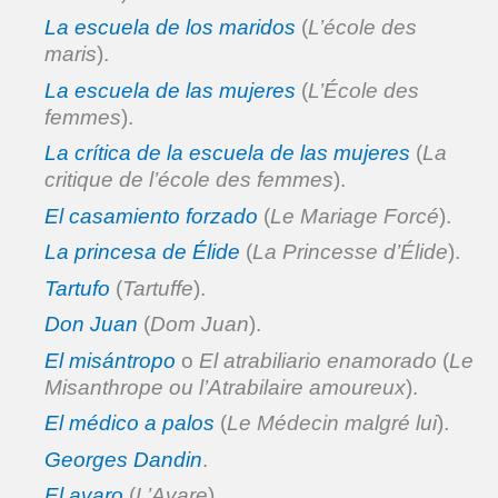
La escuela de los maridos
(
L’école des
maris
).
La escuela de las mujeres
(
L’École des
femmes
).
La crítica de la escuela de las mujeres
(
La
critique de l’école des femmes
).
El casamiento forzado
(
Le Mariage Forcé
).
La princesa de Élide
(
La Princesse d’Élide
).
Tartufo
(
Tartuffe
).
Don Juan
(
Dom Juan
).
El misántropo
o
El atrabiliario enamorado
(
Le
Misanthrope ou l’Atrabilaire amoureux
).
El médico a palos
(
Le Médecin malgré lui
).
Georges Dandin
.
El avaro
(
L’Avare
).