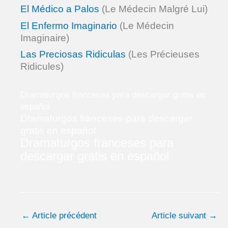
El Médico a Palos
(Le Médecin Malgré Lui)
El Enfermo Imaginario
(Le Médecin
Imaginaire)
Las Preciosas Ridiculas
(Les Précieuses
Ridicules)
Dramaturgos franceses para descargar gratis en
español
Dramaturgos franceses para descargar
gratis en español
Dramaturgos franceses para
descargar gratis en español
←
Article précédent
Article suivant
→