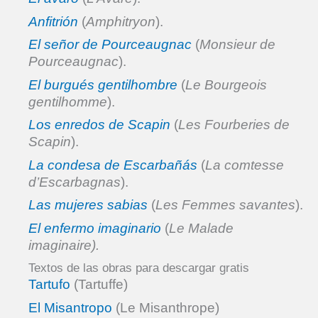
Anfitrión
(
Amphitryon
).
El señor de Pourceaugnac
(
Monsieur de
Pourceaugnac
).
El burgués gentilhombre
(
Le Bourgeois
gentilhomme
).
Los enredos de Scapin
(
Les Fourberies de
Scapin
).
La condesa de Escarbañás
(
La comtesse
d’Escarbagnas
).
Las mujeres sabias
(
Les Femmes savantes
).
El enfermo imaginario
(
Le Malade
imaginaire).
Textos de las obras para descargar gratis
Tartufo
(Tartuffe)
El Misantropo
(Le Misanthrope)