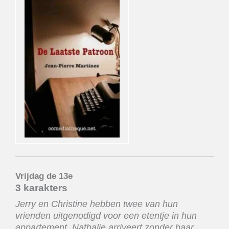
Vrijdag de 13e
3 karakters
Jerry
en
Christine
hebben
twee
van
hun
vrienden
uitgenodigd
voor
een
etentje
in
hun
appartement. Nathalie
arriveert
zonder
haar