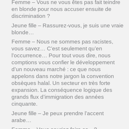
Femme – Vous ne vous êtes pas fait teindre
en blonde pour nous accuser ensuite de
discrimination ?
Jeune fille – Rassurez-vous, je suis une vraie
blonde…
Femme – Nous ne sommes pas racistes,
vous savez… C’est seulement qu’en
l’occurrence… Pour tout vous dire, nous
comptions vous confier le développement
d’un nouveau marché : ce que nous
appelons dans notre jargon la convention
obsèques halal. Un secteur en très forte
expansion. La conséquence logique des
grands flux d’immigration des années
cinquante.
Jeune fille – Je peux prendre l’accent
arabe…