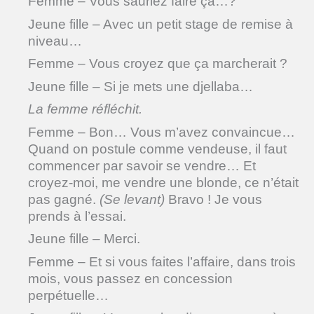
Femme – Vous sauriez faire ça…?
Jeune fille – Avec un petit stage de remise à
niveau…
Femme – Vous croyez que ça marcherait ?
Jeune fille – Si je mets une djellaba…
La femme réfléchit.
Femme – Bon… Vous m’avez convaincue…
Quand on postule comme vendeuse, il faut
commencer par savoir se vendre… Et
croyez-moi, me vendre une blonde, ce n’était
pas gagné.
(Se levant)
Bravo ! Je vous
prends à l’essai.
Jeune fille – Merci.
Femme – Et si vous faites l’affaire, dans trois
mois, vous passez en concession
perpétuelle…