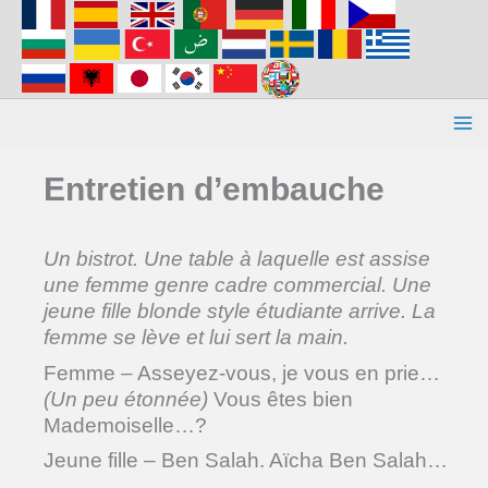
Aller
au
contenu
Entretien d’embauche
Un bistrot. Une table à laquelle est assise
une femme genre cadre commercial. Une
jeune fille blonde style étudiante arrive. La
femme se lève et lui sert la main.
Femme – Asseyez-vous, je vous en prie…
(Un peu étonnée)
Vous êtes bien
Mademoiselle…?
Jeune fille – Ben Salah. Aïcha Ben Salah…