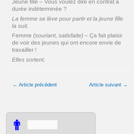
Jeune fille – Vous voulez dire en contrat à
durée indéterminée ?
La femme se lève pour partir et la jeune fille
la suit.
Femme
(souriant, satisfaite)
– Ça fait plaisir
de voir des jeunes qui ont encore envie de
travailler !
Elles sortent.
←
Article précédent
Article suivant
→