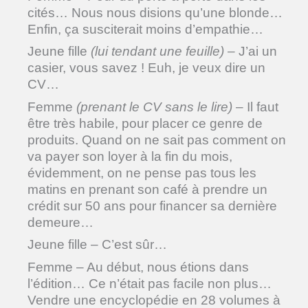
cités… Nous nous disions qu’une blonde…
Enfin, ça susciterait moins d’empathie…
Jeune fille
(lui tendant une feuille)
– J’ai un
casier, vous savez ! Euh, je veux dire un
CV…
Femme
(prenant le CV sans le lire)
– Il faut
être très habile, pour placer ce genre de
produits. Quand on ne sait pas comment on
va payer son loyer à la fin du mois,
évidemment, on ne pense pas tous les
matins en prenant son café à prendre un
crédit sur 50 ans pour financer sa dernière
demeure…
Jeune fille – C’est sûr…
Femme – Au début, nous étions dans
l’édition… Ce n’était pas facile non plus…
Vendre une encyclopédie en 28 volumes à