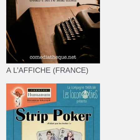
A L’AFFICHE (FRANCE)