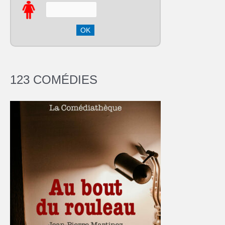
123 COMÉDIES