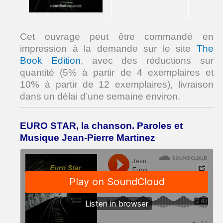
Cet ouvrage peut être commandé en
impression à la demande sur le site
The
Book Edition
, avec des réductions sur
quantité (5% à partir de 4 exemplaires et
10% à partir de 12 exemplaires), livraison
dans un délai d’une semaine environ.
EURO STAR, la chanson. Paroles et
Musique Jean-Pierre Martinez