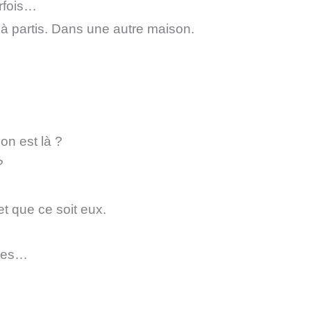
arfois…
éjà partis. Dans une autre maison.
on est là ?
?
et que ce soit eux.
ires…