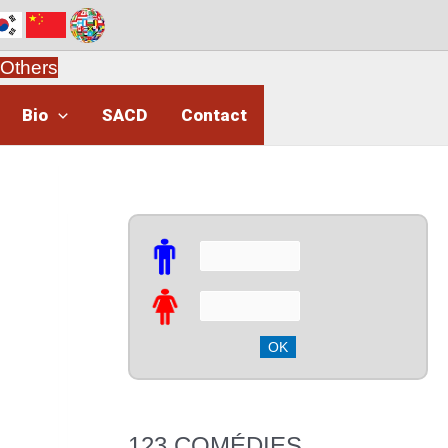
Others
Bio
SACD
Contact
123 COMÉDIES