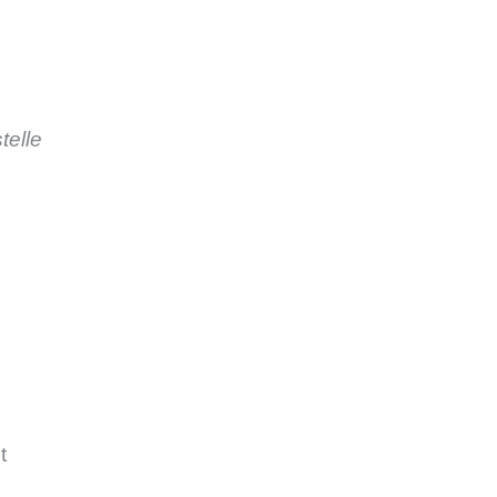
telle
t