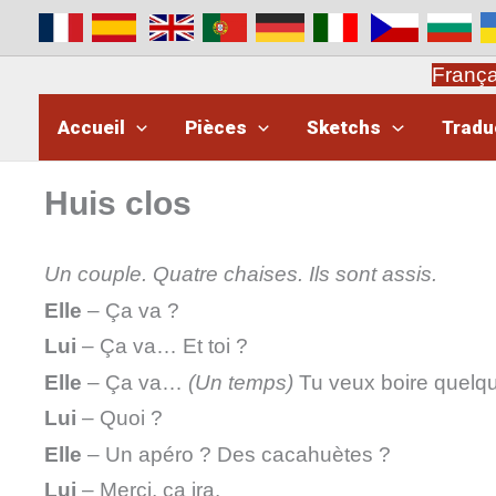
Aller
au
contenu
Franç
Accueil
Pièces
Sketchs
Tradu
Huis clos
Un couple. Quatre chaises. Ils sont assis.
Elle
– Ça va ?
Lui
– Ça va… Et toi ?
Elle
– Ça va…
(Un temps)
Tu veux boire quelq
Lui
– Quoi ?
Elle
– Un apéro ? Des cacahuètes ?
Lui
– Merci, ça ira.