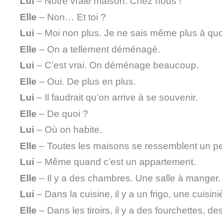
Lui
– Notre vraie maison. Chez nous !
Elle
– Non… Et toi ?
Lui
– Moi non plus. Je ne sais même plus à quo
Elle
– On a tellement déménagé.
Lui
– C’est vrai. On déménage beaucoup.
Elle
– Oui. De plus en plus.
Lui
– Il faudrait qu’on arrive à se souvenir.
Elle
– De quoi ?
Lui
– Où on habite.
Elle
– Toutes les maisons se ressemblent un p
Lui
– Même quand c’est un appartement.
Elle
– Il y a des chambres. Une salle à manger.
Lui
– Dans la cuisine, il y a un frigo, une cuisini
Elle
– Dans les tiroirs, il y a des fourchettes, de