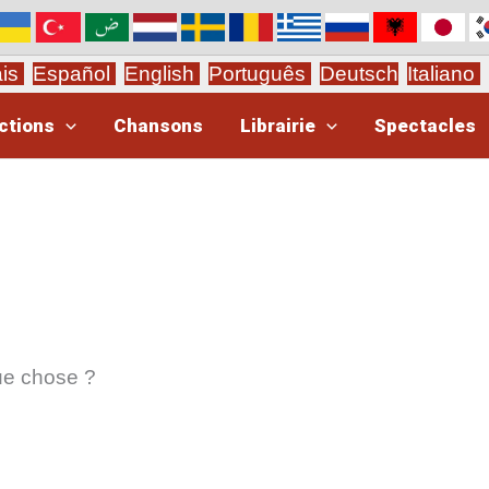
ais
Español
English
Português
Deutsch
Italiano
ctions
Chansons
Librairie
Spectacles
ue chose ?