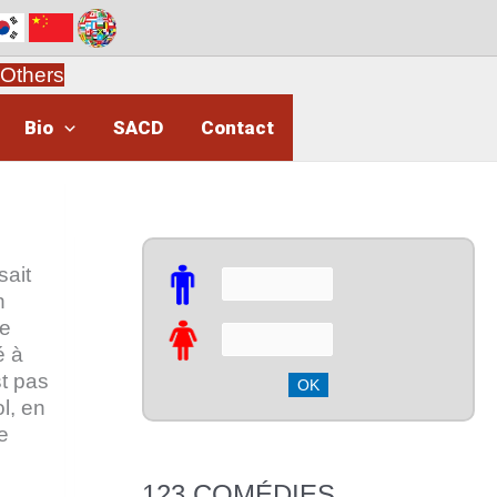
Others
Bio
SACD
Contact
sait
n
ue
é à
st pas
l, en
e
123 COMÉDIES