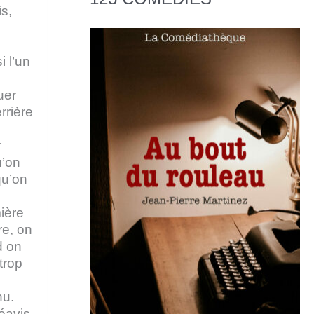
s,
i l’un
uer
rrière
r
u’on
qu’on
mière
re, on
d on
trop
nu.
éavis.