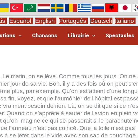
ais
Español
English
Português
Deutsch
Italiano
ctions
Chansons
Librairie
Spectacles
rêt. Le matin, on se lève. Comme tous les jours. On ne 
ier jour de sa vie. Bon, il y a des fois où on peut s’e
e plus, par exemple. Qu’on est atteint d’une long
sa fin, voyez, et que l’aumônier de l’hôpital est pass
vraiment besoin de rien. Là, on se dit que si ce n’e
er. Quand on s’apprête à sauter de l’avion en plein vo
et qu’on imagine ce qui se passerait si le parachute n
 que l’anneau n’est pas coincé. Que la toile n’est pas
s à se jeter dans le vide avec son sac de couchage.