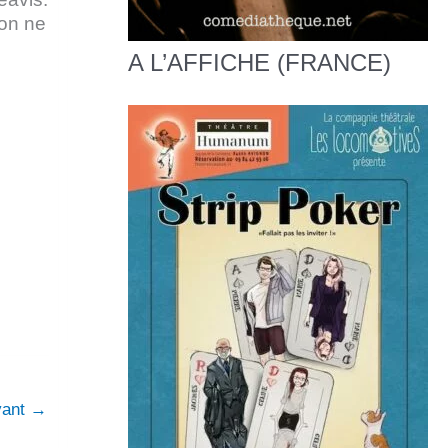
 on ne
A L’AFFICHE (FRANCE)
ivant
→