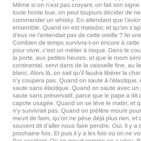
Même si on n’est pas croyant, on fait son signe
toute honte bue, on peut toujours décider de ne 
commander un whisky. En attendant que l’avion
ensemble. Quand on est matador, et qu’on s’apprêt
d’eux ne l’entendait pas de cette oreille ? Ni une n
Combien de temps survivra-t-on encore à cette b
pour vivre, c’est un métier à risque. Dans le co
la porte, aux petites heures, et que le room ser
continental, servi dans de la vaisselle fine, au 
blanc. Alors là, on sait qu’il faudra libérer la c
n’y coupera pas. Quand on saute à l’élastique, 
saute sans élastique. Quand on saute avec un p
saute sans préservatif, parce que le pape a dit 
capote usagée. Quand on se lève le matin, et q
n’y survivrait pas. Quand on préfère mourir pou
meurt de faim, qu’on ne pèse déjà plus rien, et
souvent dit d’aller nous faire pendre. Oui. Il y a
prochaine fois. Et puis il y a les fois où on ne 
Par accident. Où on meurt comme on a vécu. Bê