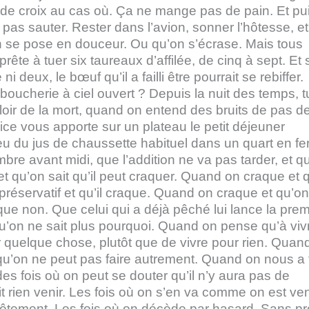
 de croix au cas où. Ça ne mange pas de pain. Et pui
pas sauter. Rester dans l’avion, sonner l’hôtesse, et
 se pose en douceur. Ou qu’on s’écrase. Mais tous
e à tuer six taureaux d’affilée, de cinq à sept. Et s
i deux, le bœuf qu’il a failli être pourrait se rebiffer.
oucherie à ciel ouvert ? Depuis la nuit des temps, t
uloir de la mort, quand on entend des bruits de pas de
vice vous apporte sur un plateau le petit déjeuner
lieu du jus de chaussette habituel dans un quart en fe
hambre avant midi, que l’addition ne va pas tarder, et q
et qu’on sait qu’il peut craquer. Quand on craque et 
réservatif et qu’il craque. Quand on craque et qu’on
que non. Que celui qui a déjà pêché lui lance la pre
u’on ne sait plus pourquoi. Quand on pense qu’à viv
r quelque chose, plutôt que de vivre pour rien. Quan
 qu’on ne peut pas faire autrement. Quand on nous a 
 des fois où on peut se douter qu’il n’y aura pas de
voit rien venir. Les fois où on s’en va comme on est ve
tement. Les fois où on décède par hasard. Sans pr