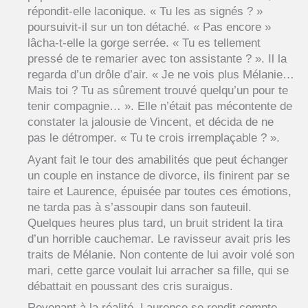
répondit-elle laconique. « Tu les as signés ? »
poursuivit-il sur un ton détaché. « Pas encore »
lâcha-t-elle la gorge serrée. « Tu es tellement
pressé de te remarier avec ton assistante ? ». Il la
regarda d’un drôle d’air. « Je ne vois plus Mélanie…
Mais toi ? Tu as sûrement trouvé quelqu’un pour te
tenir compagnie… ». Elle n’était pas mécontente de
constater la jalousie de Vincent, et décida de ne
pas le détromper. « Tu te crois irremplaçable ? ».
Ayant fait le tour des amabilités que peut échanger
un couple en instance de divorce, ils finirent par se
taire et Laurence, épuisée par toutes ces émotions,
ne tarda pas à s’assoupir dans son fauteuil.
Quelques heures plus tard, un bruit strident la tira
d’un horrible cauchemar. Le ravisseur avait pris les
traits de Mélanie. Non contente de lui avoir volé son
mari, cette garce voulait lui arracher sa fille, qui se
débattait en poussant des cris suraigus.
Revenant à la réalité, Laurence se rendit compte