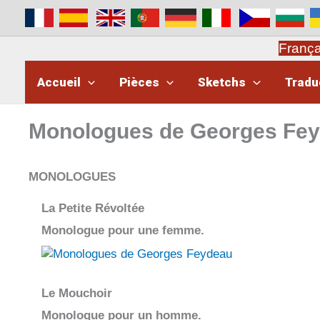
Aller
au
contenu
Franç
Accueil
Pièces
Sketchs
Tradu
Monologues de Georges Fe
MONOLOGUES
La Petite Révoltée
Monologue pour une femme.
Le Mouchoir
Monologue pour un homme.