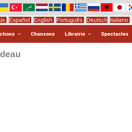
ais
Español
English
Português
Deutsch
Italiano
ctions
Chansons
Librairie
Spectacles
ydeau