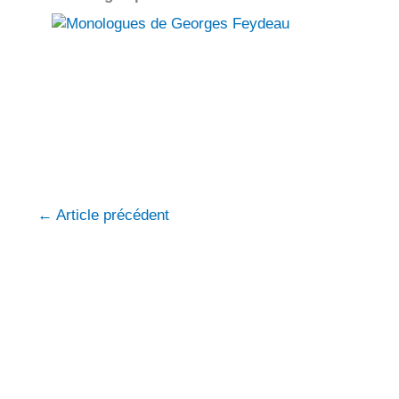
Monologues de Georges Feydeau
Monologues de Georges Feydeau
sacd
←
Article précédent