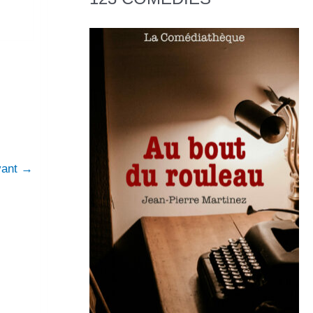
ivant
→