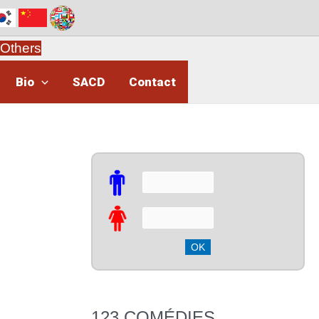
Others
Bio
SACD
Contact
123 COMÉDIES