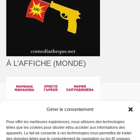
À L’AFFICHE (MONDE)
Gérer le consentement
Pour offrir les meilleures expériences, nous utilisons des technologies
telles que les cookies pour stocker et/ou accéder aux informations des
Politique de confidentialité
- Copyright © 2026 La
appareils. Le fait de consentir à ces technologies nous permettra de traiter
Comédiathèque
des données telles que le comportement de navigation ou les ID uniques