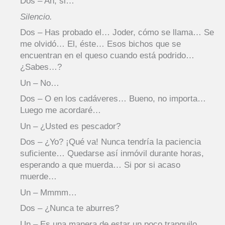
Dos – Ah, si…
Silencio.
Dos – Has probado el… Joder, cómo se llama… Se
me olvidó… El, éste… Esos bichos que se
encuentran en el queso cuando está podrido…
¿Sabes…?
Un – No…
Dos – O en los cadáveres… Bueno, no importa…
Luego me acordaré…
Un – ¿Usted es pescador?
Dos – ¿Yo? ¡Qué va! Nunca tendría la paciencia
suficiente… Quedarse así inmóvil durante horas,
esperando a que muerda… Si por si acaso
muerde…
Un – Mmmm…
Dos – ¿Nunca te aburres?
Un – Es una manera de estar un poco tranquilo…