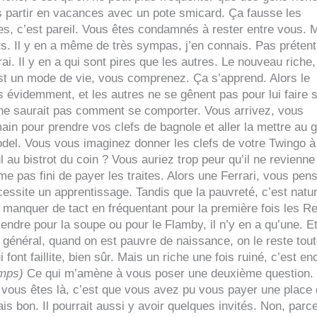
s partir en vacances avec un pote smicard. Ça fausse les
s, c’est pareil. Vous êtes condamnés à rester entre vous. 
s. Il y en a même de très sympas, j’en connais. Pas prétent
rai. Il y en a qui sont pires que les autres. Le nouveau riche,
’est un mode de vie, vous comprenez. Ça s’apprend. Alors le
s évidemment, et les autres ne se gênent pas pour lui faire s
 ne saurait pas comment se comporter. Vous arrivez, vous
main pour prendre vos clefs de bagnole et aller la mettre au 
del. Vous vous imaginez donner les clefs de votre Twingo à
ul au bistrot du coin ? Vous auriez trop peur qu’il ne revienne
 pas fini de payer les traites. Alors une Ferrari, vous pen
ssite un apprentissage. Tandis que la pauvreté, c’est natur
manquer de tact en fréquentant pour la première fois les R
rendre pour la soupe ou pour le Flamby, il n’y en a qu’une. E
n général, quand on est pauvre de naissance, on le reste tou
i font faillite, bien sûr. Mais un riche une fois ruiné, c’est en
mps)
Ce qui m’amène à vous poser une deuxième question.
si vous êtes là, c’est que vous avez pu vous payer une place
is bon. Il pourrait aussi y avoir quelques invités. Non, parc