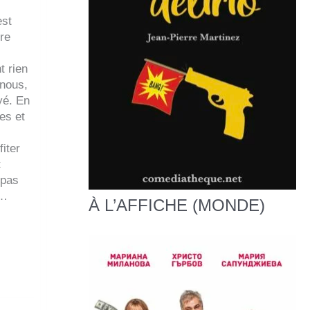
est
tre
t rien
 nous,
yé. En
es et
fiter
t
 pas
e…
À L’AFFICHE (MONDE)