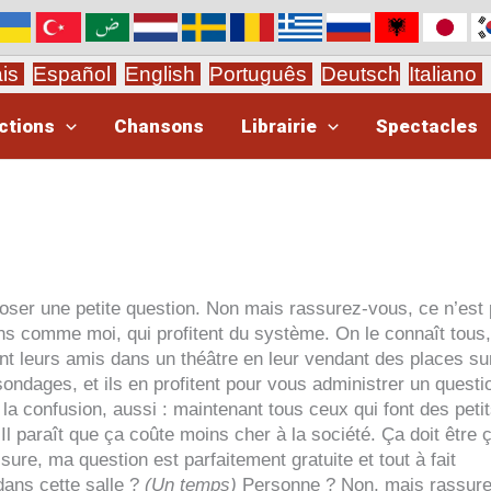
ais
Español
English
Português
Deutsch
Italiano
ctions
Chansons
Librairie
Spectacles
ser une petite question. Non mais rassurez-vous, ce n’est
s comme moi, qui profitent du système. On le connaît tous,
ent leurs amis dans un théâtre en leur vendant des places su
de sondages, et ils en profitent pour vous administrer un questi
t la confusion, aussi : maintenant tous ceux qui font des peti
l paraît que ça coûte moins cher à la société. Ça doit être 
sure, ma question est parfaitement gratuite et tout à fait
 dans cette salle ?
(Un temps)
Personne ? Non, mais rassure