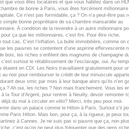
t que vous êtes locataires et que vous habitez dans un HL
 chambre de bonne à Paris, vous êtes forcément millionnaire
apitale. Ce n’est pas formidable, ça ? On n’a peut-être pas 
ne simple bonne propriétaire de sa chambre mansardée au
nnaire. À condition de la revendre à un autre millionnaire po
our ça que les millionnaires, c’est fini. Pour être riche,
n tout cas. C’est l’inflation. La bulle immobilière, comme on d
 que les pauvres se contentent d’une aspirine effervescente 
 de bois, les riches s’enfilent des magnums de champagne d
, c’est surtout le rétablissement de l’esclavage, oui. Au temp
s étaient en CDI. Les Noirs travaillaient gratuitement pour u
nt au noir pour rembourser le crédit de leur minuscule appar
e durant deux smic par mois à leur banque alors qu’ils n’en g
t ça ? Ah oui, les riches ? Non mais franchement. Vous les e
 la Tour d’Argent, pour rentrer à Neuilly, devoir remonter to
 déjà du mal à circuler en vélo? Merci, très peu pour moi.
mir dans un palace comme le Hilton à Paris. Surtout s’il po
e Paris Hilton. Mais bon, pour ça, à la rigueur, je peux to
 Martinez à Cannes. Je ne suis pas si pauvre que ça, non plus
 riche, c’est qu’on ne peut plus fréquenter que des gens rich