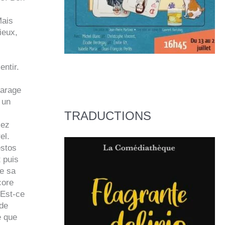
Mais
ieux,
entir.
garage
 un
TRADUCTIONS
sez
el.
estos
t puis
te sa
core
 Est-ce
 de
e que