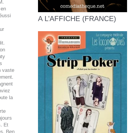
M.
 en
réussi
A L’AFFICHE (FRANCE)
ur
it.
non
uty
s
n vaste
tement.
agnent
nviez
ute la
rte
ujours
. Et
es. Ben