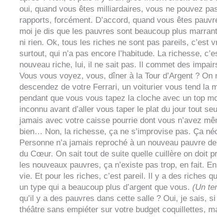
oui, quand vous êtes milliardaires, vous ne pouvez pa
rapports, forcément. D’accord, quand vous êtes pauvre
moi je dis que les pauvres sont beaucoup plus marrant
ni rien. Ok, tous les riches ne sont pas pareils, c’est v
surtout, qui n’a pas encore l’habitude. La richesse, c
nouveau riche, lui, il ne sait pas. Il commet des impair
Vous vous voyez, vous, dîner à la Tour d’Argent ? On
descendez de votre Ferrari, un voiturier vous tend la 
pendant que vous vous tapez la cloche avec un top mo
inconnu avant d’aller vous taper le plat du jour tout se
jamais avec votre caisse pourrie dont vous n’avez même
bien… Non, la richesse, ça ne s’improvise pas. Ça néce
Personne n’a jamais reproché à un nouveau pauvre de 
du Cœur. On sait tout de suite quelle cuillère on doit p
les nouveaux pauvres, ça n’existe pas trop, en fait. E
vie. Et pour les riches, c’est pareil. Il y a des riches qu
un type qui a beaucoup plus d’argent que vous.
(Un te
qu’il y a des pauvres dans cette salle ? Oui, je sais, 
théâtre sans empiéter sur votre budget coquillettes, ma