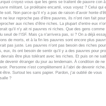
urquoi croyez-vous que les gens se traitent de pauvre con à
uvre militant. Le prolétaire encarté, vous voyez ? Celui qui 
 le soit. Non parce qu’il n’y a pas de raison d’avoir honte d’ê
 ne leur reproche pas d’être pauvres, ils n’ont rien fait pour
 reprocher aux riches d’être riches. La plupart d’entre eux n’on
serait qu’il n’y ait ni pauvres ni riches. Que des gens comme
du seuil de l’ISF. Mais ça n’arrivera pas, si ? On a déjà essa
ions de morts, et à la fin les pauvres sont encore plus pauvr
erait pas juste. Les pauvres n’ont pas besoin des riches pour
s, eux, ils ont besoin de sentir qu’il y a des pauvres pour pro
devrais être plus tolérant avec les riches. Et puis on ne sai
as de devenir étranger du jour au lendemain. À condition de ne
savoir. Personne n’est complètement à l’abri de devenir rich
t-être. Surtout les sans papier. Pardon, j’ai oublié de vous
salle ?