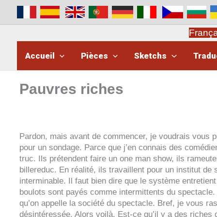
Aller
au
contenu
Franç
Accueil
Pièces
Sketchs
Tradu
Pauvres riches
Pauvres riches
Pardon, mais avant de commencer, je voudrais vous po
pour un sondage. Parce que j’en connais des comédien
truc. Ils prétendent faire un one man show, ils rameut
billereduc. En réalité, ils travaillent pour un institut 
interminable. Il faut bien dire que le système entretien
boulots sont payés comme intermittents du spectacle. I
qu’on appelle la société du spectacle. Bref, je vous ras
désintéressée. Alors voilà. Est-ce qu’il y a des riches