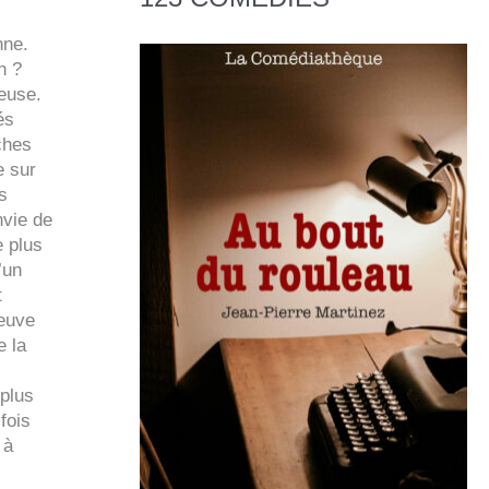
,
nne.
n ?
teuse.
és
ches
e sur
s
nvie de
e plus
’un
t
reuve
e la
 plus
fois
 à