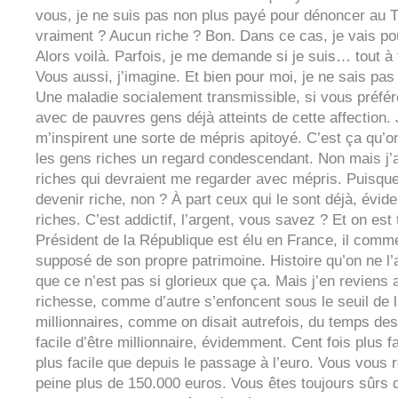
vous, je ne suis pas non plus payé pour dénoncer au Tr
vraiment ? Aucun riche ? Bon. Dans ce cas, je vais p
Alors voilà. Parfois, je me demande si je suis… tout à
Vous aussi, j’imagine. Et bien pour moi, je ne sais p
Une maladie socialement transmissible, si vous préfér
avec de pauvres gens déjà atteints de cette affection.
m’inspirent une sorte de mépris apitoyé. C’est ça qu’on
les gens riches un regard condescendant. Non mais j’
riches qui devraient me regarder avec mépris. Puisque
devenir riche, non ? À part ceux qui le sont déjà, évi
riches. C’est addictif, l’argent, vous savez ? Et on es
Président de la République est élu en France, il comme
supposé de son propre patrimoine. Histoire qu’on ne l’
que ce n’est pas si glorieux que ça. Mais j’en reviens au
richesse, comme d’autre s’enfoncent sous le seuil de l
millionnaires, comme on disait autrefois, du temps des
facile d’être millionnaire, évidemment. Cent fois plus
plus facile que depuis le passage à l’euro. Vous vous 
peine plus de 150.000 euros. Vous êtes toujours sûrs q