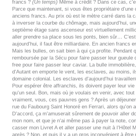
francs ?
(Un temps)
Même à crédit ? Dans ce cas, c’es
Parce que maintenant, si vous êtes propriétaire d’une
anciens francs. Au prix où est le mètre carré dans la c
à inverser la courbe du chômage, mais aujourd’hui, u
septième étage sans ascenseur est virtuellement millio
aller prendre sa place sous les ponts, bien sûr… C’est p
aujourd’hui, il faut être milliardaire. En ancien francs e
Mais les bulles, on sait bien à qui ça profite. Pendant
remboursée par la Sécu pour faire passer leur gueule
free pour faire passer leur caviar. La bulle immobilière
d’Autant en emporte le vent, les esclaves, au moins, il
domaine colonial. Les esclaves d’aujourd’hui travaille
Pour espérer être affranchis, ils doivent payer leur vi
qu’un seul. Bon, mais où je voulais en venir, avec tou
vraiment, vous, ces pauvres gens ? Après un déjeuner à
rue du Faubourg Saint Honoré en Ferrari, alors qu’on a
D’accord, ça m’amuserait sûrement de pouvoir aller dor
mon nom, et que je n’ai même pas à payer la note, comm
casser mon Livret A et aller passer une nuit à l’Hôtel
après ? Non, et puis il y a un gros inconvénient à être