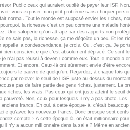
ésor Public ceux qui auraient oublié de payer leur ISF. Non
ouvoir vous exposer mon petit problème sans choquer perso
 fait normal. Tout le monde est supposé envier les riches, no
as pourquoi, la richesse c’est un peu comme une maladie hon
ez. Une saloperie qu’on attrape par des rapports non protég
 Je ne sais pas, la richesse, ça me dégoûte un peu. Et les ri
 appelle la condescendance, je crois. Oui, c’est ça. Je port
ai bien conscience que c’est absolument déplacé. Ce sont le
 je n’ai pas réussi à devenir comme eux. Tout le monde a e
demment. Et encore. Ceux-là ont sûrement envie d’être encor
t toujours le pauvre de quelqu’un. Regardez, à chaque fois qu
nce par relever le seuil de l’ISF juste au-dessus du montan
accuse pas de faire partie des gens riches, justement. La p
x riches, les vrais. Pas ceux qui ont juste atteint le seuil d
a pauvreté. Non, ceux pour lesquels il n’y a pas photo. Les
 anciens francs. Eh oui, à cette époque-là, c’était beaucoup
 facile qu’avec les nouveaux francs. Donc presque sept cents 
rendez compte ? À cette époque là, on était millionnaire pour
u’il n’y a aucun millionnaire dans la salle ? Même en ancien