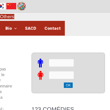
Others
Bio
SACD
Contact
 pas
 le
r
onnaire
ts
ça
123 COMÉDIES
z-