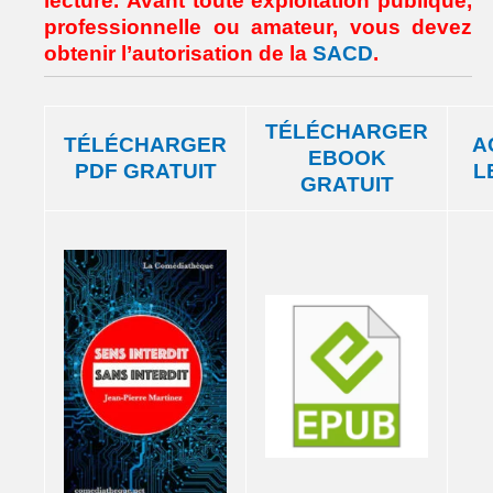
lecture. Avant toute exploitation publique,
professionnelle ou amateur, vous devez
obtenir l’autorisation de la
SACD
.
TÉLÉCHARGER
TÉLÉCHARGER
A
EBOOK
PDF GRATUIT
L
GRATUIT