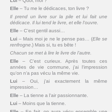
Lui
– Quoi, moi ?
Elle
– Tu me le dédicaces, ton livre ?
Il
prend un livre sur la pile et lui fait une
dédicace. Il lui tend le livre, et elle l
’
ouvre.
Elle
– C’est gentil aussi…
Lui
– Mais moi je ne le pense pas… (
Elle se
renfrogne
.) Mais si, tu es bête !
Chacun se met à lire le livre de l
’
autre.
Elle
– C’est curieux. Après toutes ces
années de vie commune, j’ai l’impression
qu’on n’a pas vécu la même vie.
Lui
– Oui, j’ai exactement la même
impression…
Elle
– La tienne a l’air passionnante.
Lui
– Moins que la tienne.
Elle
– En fait, on aura vécu ensemble une