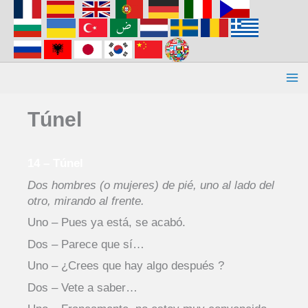
Aller
au
contenu
Túnel
14 – Túnel
Dos hombres (o mujeres) de pié, uno al lado del
otro, mirando al frente.
Uno – Pues ya está, se acabó.
Dos – Parece que sí…
Uno – ¿Crees que hay algo después ?
Dos – Vete a saber…