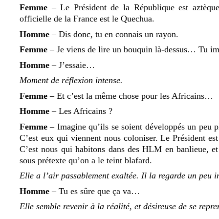
Femme
– Le Président de la République est aztèque,
officielle de la France est le Quechua.
Homme
– Dis donc, tu en connais un rayon.
Femme
– Je viens de lire un bouquin là-dessus… Tu imag
Homme
– Jʼessaie…
Moment de réflexion intense.
Femme
– Et cʼest la même chose pour les Africains…
Homme
– Les Africains ?
Femme
– Imagine quʼils se soient développés un peu pl
Cʼest eux qui viennent nous coloniser. Le Président est
Cʼest nous qui habitons dans des HLM en banlieue, et 
sous prétexte quʼon a le teint blafard.
Elle a lʼair passablement exaltée. Il la regarde un peu i
Homme
– Tu es sûre que ça va…
Elle semble revenir à la réalité, et désireuse de se repre