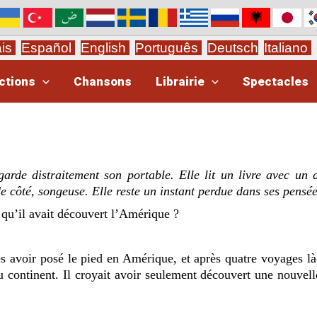
ais
Español
English
Português
Deutsch
Italiano
ctions
Chansons
Librairie
Spectacles
rde distraitement son portable. Elle lit un livre avec un a
de côté, songeuse. Elle reste un instant perdue dans ses pensée
quʼil avait découvert lʼAmérique ?
s avoir posé le pied en Amérique, et après quatre voyages là-
u continent. Il croyait avoir seulement découvert une nouvell