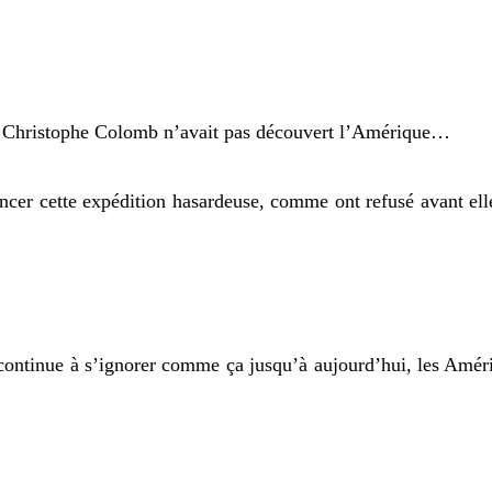
i Christophe Colomb nʼavait pas découvert lʼAmérique…
er cette expédition hasardeuse, comme ont refusé avant elle
continue à sʼignorer comme ça jusquʼà aujourdʼhui, les Amér