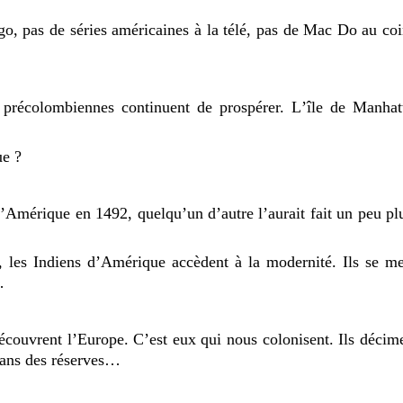
o, pas de séries américaines à la télé, pas de Mac Do au coi
ns précolombiennes continuent de prospérer. Lʼîle de Manhat
ue ?
Amérique en 1492, quelquʼun dʼautre lʼaurait fait un peu plu
, les Indiens dʼAmérique accèdent à la modernité. Ils se me
…
découvrent lʼEurope. Cʼest eux qui nous colonisent. Ils décim
 dans des réserves…