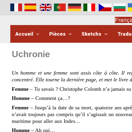
Aller
au
contenu
Franç
Accueil
Pièces
Sketchs
Tradu
Uchronie
Un homme et une femme sont assis côte à côte. Il rega
concentré. Elle tourne la dernière page, et met le livre 
Femme
– Tu savais ? Christophe Colomb nʼa jamais su 
Homme
– Comment ça…?
Femme
– Jusquʼà la date de sa mort, quatorze ans aprè
nʼavait toujours pas compris quʼil sʼagissait un nouvea
maritime pour aller aux Indes…
Homme
– Ah oui…