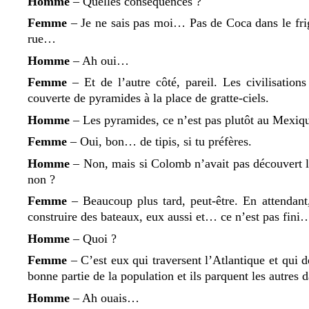
Homme
– Quelles conséquences ?
Femme
– Je ne sais pas moi… Pas de Coca dans le frig
rue…
Homme
– Ah oui…
Femme
– Et de lʼautre côté, pareil. Les civilisatio
couverte de pyramides à la place de gratte-ciels.
Homme
– Les pyramides, ce nʼest pas plutôt au Mexiq
Femme
– Oui, bon… de tipis, si tu préfères.
Homme
– Non, mais si Colomb nʼavait pas découvert lʼ
non ?
Femme
– Beaucoup plus tard, peut-être. En attendant
construire des bateaux, eux aussi et… ce nʼest pas fini
Homme
– Quoi ?
Femme
– Cʼest eux qui traversent lʼAtlantique et qui 
bonne partie de la population et ils parquent les autres
Homme
– Ah ouais…