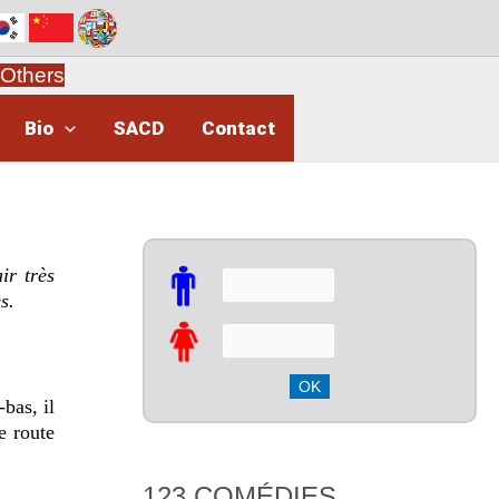
Others
Bio
SACD
Contact
ir très
s.
bas, il
e route
123 COMÉDIES