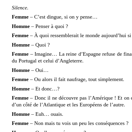
Silence.
Femme
– Cʼest dingue, si on y pense…
Homme
– Penser à quoi ?
Femme
– À quoi ressemblerait le monde aujourdʼhui s
Homme
– Quoi ?
Femme
– Imagine… La reine dʼEspagne refuse de financ
du Portugal et celui dʼAngleterre.
Homme
– Oui…
Femme
– Ou alors il fait naufrage, tout simplement.
Homme
– Et donc…?
Femme
– Donc il ne découvre pas lʼAmérique ! Et on 
dʼun côté de lʼAtlantique et les Européens de lʼautre.
Homme
– Euh… ouais.
Femme
– Non mais tu vois un peu les conséquences ?