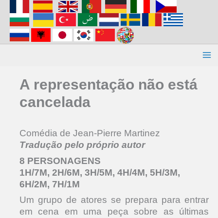
Aller
au
contenu
A representação não está
cancelada
Comédia de Jean-Pierre Martinez
Tradução pelo próprio autor
8 PERSONAGENS
1H/7M, 2H/6M, 3H/5M, 4H/4M, 5H/3M,
6H/2M, 7H/1M
Um grupo de atores se prepara para entrar
em cena em uma peça sobre as últimas