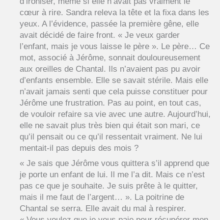
d’ironiser, même si elle n’avait pas vraiment le
cœur à rire. Sandra releva la tête et la fixa dans les
yeux. A l’évidence, passée la première gêne, elle
avait décidé de faire front. « Je veux garder
l’enfant, mais je vous laisse le père ». Le père… Ce
mot, associé à Jérôme, sonnait douloureusement
aux oreilles de Chantal. Ils n’avaient pas pu avoir
d’enfants ensemble. Elle se savait stérile. Mais elle
n’avait jamais senti que cela puisse constituer pour
Jérôme une frustration. Pas au point, en tout cas,
de vouloir refaire sa vie avec une autre. Aujourd’hui,
elle ne savait plus très bien qui était son mari, ce
qu’il pensait ou ce qu’il ressentait vraiment. Ne lui
mentait-il pas depuis des mois ?
« Je sais que Jérôme vous quittera s’il apprend que
je porte un enfant de lui. Il me l’a dit. Mais ce n’est
pas ce que je souhaite. Je suis prête à le quitter,
mais il me faut de l’argent… ». La poitrine de
Chantal se serra. Elle avait du mal à respirer.
« Vous voulez que je vous paie pour récupérer mon