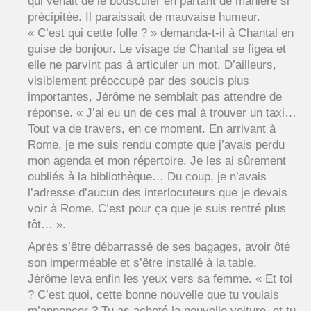
qui venait de le bousculer en partant de manière si
précipitée. Il paraissait de mauvaise humeur.
« C’est qui cette folle ? » demanda-t-il à Chantal en
guise de bonjour. Le visage de Chantal se figea et
elle ne parvint pas à articuler un mot. D’ailleurs,
visiblement préoccupé par des soucis plus
importantes, Jérôme ne semblait pas attendre de
réponse. « J’ai eu un de ces mal à trouver un taxi…
Tout va de travers, en ce moment. En arrivant à
Rome, je me suis rendu compte que j’avais perdu
mon agenda et mon répertoire. Je les ai sûrement
oubliés à la bibliothèque… Du coup, je n’avais
l’adresse d’aucun des interlocuteurs que je devais
voir à Rome. C’est pour ça que je suis rentré plus
tôt… ».
Après s’être débarrassé de ses bagages, avoir ôté
son imperméable et s’être installé à la table,
Jérôme leva enfin les yeux vers sa femme. « Et toi
? C’est quoi, cette bonne nouvelle que tu voulais
m’annoncer ? Tu as acheté la nouvelle voiture, et tu