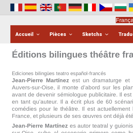
Aller
au
contenu
Franç
Accueil
Pièces
Sketchs
Tradu
Éditions bilingues théâtre f
Ediciones bilingües teatro español-francés
Jean-Pierre Martínez
est un dramaturge et s
Auvers-sur-Oise, il monte d’abord sur les pl
avant de devenir sémiologue publicitaire. Il est
en tant qu’auteur. Il a écrit plus de 60 scénar
comédies pour le théâtre. Il est actuellement
France, et plusieurs de ses œuvres ont déjà été
Jean-Pierre Martínez
es autor teatral y guion
sur-Oise, sube al escenario primero como b