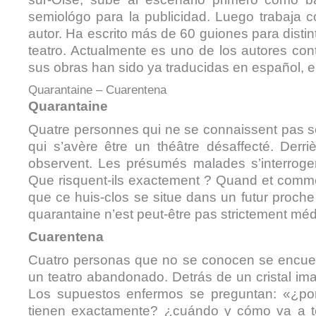
semiológo para la publicidad. Luego trabaja c
autor. Ha escrito más de 60 guiones para distin
teatro. Actualmente es uno de los autores co
sus obras han sido ya traducidas en español, e
Quarantaine – Cuarentena
Quarantaine
Quatre personnes qui ne se connaissent pas se
qui s’avère être un théâtre désaffecté. Derri
observent. Les présumés malades s’interrogent
Que risquent-ils exactement ? Quand et commen
que ce huis-clos se situe dans un futur proche
quarantaine n’est peut-être pas strictement méd
Cuarentena
Cuatro personas que no se conocen se encuent
un teatro abandonado. Detrás de un cristal ima
Los supuestos enfermos se preguntan: «¿por
tienen exactamente? ¿cuándo y cómo va a t