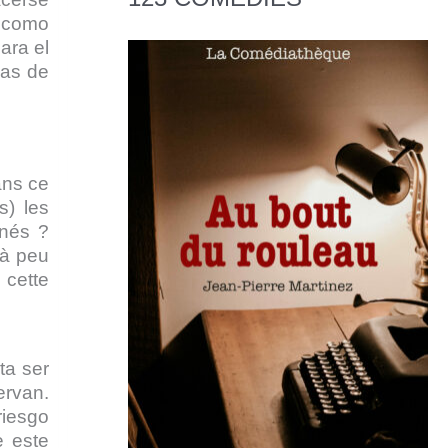
o como
ara el
ias de
ans ce
s) les
inés ?
 à peu
 cette
ta ser
ervan.
riesgo
e este