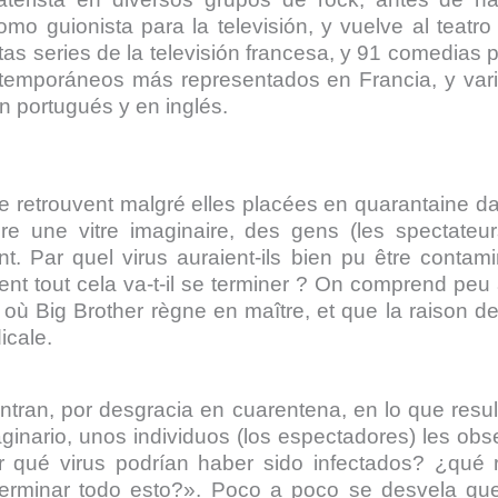
omo guionista para la televisión, y vuelve al teatr
tas series de la televisión francesa, y 91 comedias p
ntemporáneos más representados en Francia, y var
n portugués y en inglés.
 retrouvent malgré elles placées en quarantaine d
ère une vitre imaginaire, des gens (les spectateur
. Par quel virus auraient-ils bien pu être contam
t tout cela va-t-il se terminer ? On comprend peu
 où Big Brother règne en maître, et que la raison de
icale.
ran, por desgracia en cuarentena, en lo que resul
ginario, unos individuos (los espectadores) les obs
 qué virus podrían haber sido infectados? ¿qué 
erminar todo esto?». Poco a poco se desvela qu