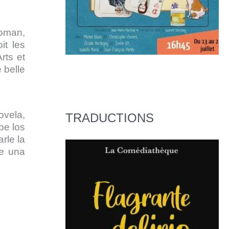
roman,
it les
rts et
e belle
ovela,
TRADUCTIONS
be los
rle la
de una