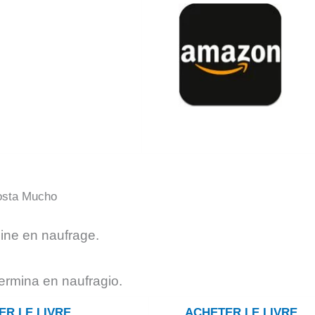
osta Mucho
mine en naufrage.
ermina en naufragio.
ER LE LIVRE
ACHETER LE LIVRE