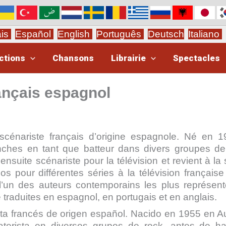
ais
Español
English
Português
Deutsch
Italiano
ctions
Chansons
Librairie
Spectacles
rançais espagnol
cénariste français d’origine espagnole. Né en 
anches en tant que batteur dans divers groupes de
 ensuite scénariste pour la télévision et revient à la
ios pour différentes séries à la télévision française
 l’un des auteurs contemporains les plus représen
 traduites en espagnol, en portugais et en anglais.
ista francés de origen español. Nacido en 1955 en A
aterista en diversos grupos de rock, antes de h