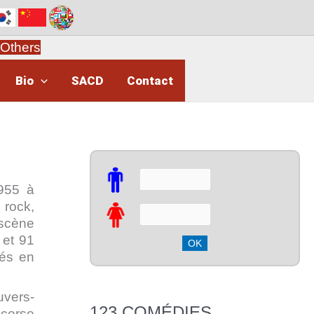
Others
Bio
SACD
Contact
1955 à
 rock,
 scène
 et 91
tés en
uvers-
123 COMÉDIES
acerse