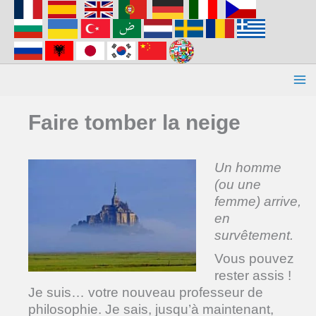
Aller
au
contenu
Faire tomber la neige
Un homme
(ou une
femme) arrive,
en
survêtement.
Vous pouvez
rester assis !
Je suis… votre nouveau professeur de
philosophie. Je sais, jusqu’à maintenant,