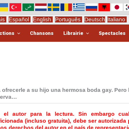
ais
Español
English
Português
Deutsch
Italiano
ctions
Chansons
Librairie
Spectacles
 ofrecerle a su hijo una hermosa boda gay. Pero 
nserva…
e el autor para la lectura.
Sin embargo cual
icionada (incluso gratuita), debe ser autorizada 
los
derechos del autor
en el país de representac