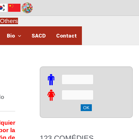
Others
Bio
SACD
Contact
lo
quier
por la
123 COMÉDIES
ión de