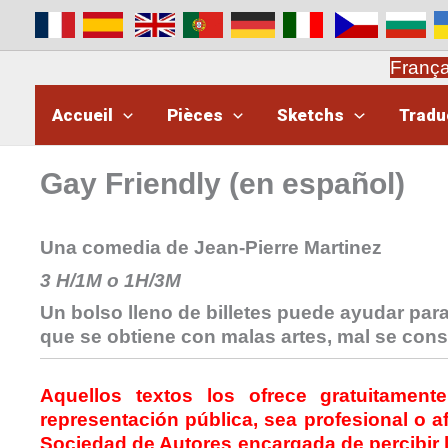
Aller
au
contenu
Franç
Accueil
Pièces
Sketchs
Tradu
Gay Friendly (en español)
Una comedia de Jean-Pierre Martinez
3 H/1M o 1H/3M
Un bolso lleno de billetes puede ayudar para
que se obtiene con malas artes, mal se co
Aquellos textos los ofrece gratuitament
representación pública, sea profesional o af
Sociedad de Autores
encargada de percibir 