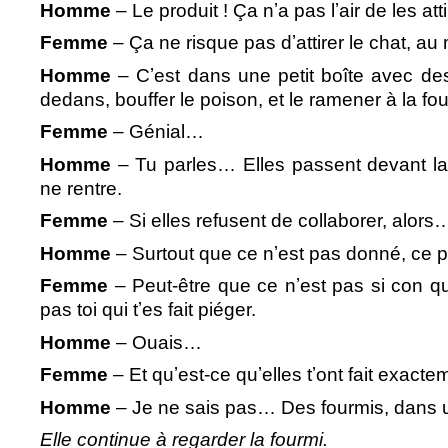
Homme
– Le produit ! Ça nʼa pas lʼair de les at
Femme
– Ça ne risque pas dʼattirer le chat, au 
Homme
– Cʼest dans une petit boîte avec des
dedans, bouffer le poison, et le ramener à la fo
Femme
– Génial…
Homme
– Tu parles… Elles passent devant la 
ne rentre.
Femme
– Si elles refusent de collaborer, alors
Homme
– Surtout que ce nʼest pas donné, ce p
Femme
– Peut-être que ce nʼest pas si con q
pas toi qui tʼes fait piéger.
Homme
– Ouais…
Femme
– Et quʼest-ce quʼelles tʼont fait exac
Homme
– Je ne sais pas… Des fourmis, dans u
Elle continue à regarder la fourmi.