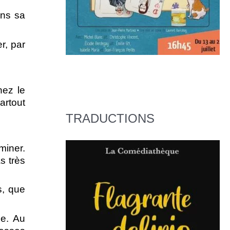
ans sa
r, par
hez le
artout
TRADUCTIONS
miner.
s très
s, que
ée. Au