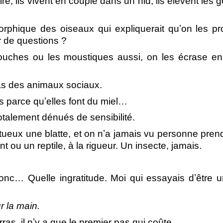
re, ils vivent en couple dans un nid, ils élèvent les 
orphique des oiseaux qui expliquerait quʼon les pr
r de questions ?
uches ou les moustiques aussi, on les écrase en
as des animaux sociaux.
s parce quʼelles font du miel…
otalement dénués de sensibilité.
ctueux une blatte, et on nʼa jamais vu personne pren
u un reptile, à la rigueur. Un insecte, jamais.
donc… Quelle ingratitude. Moi qui essayais dʼêtre 
r la main.
s, il nʼy a que le premier pas qui coûte.