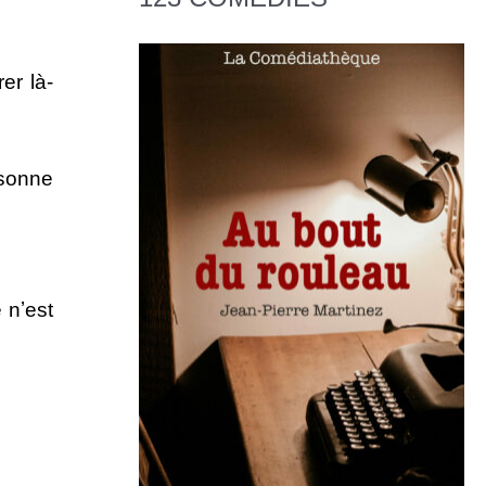
er là-
rsonne
 nʼest