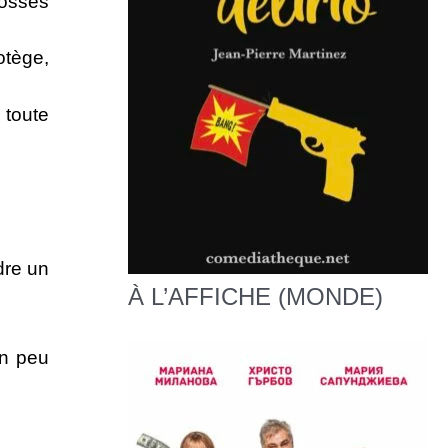
gosses
otège,
 toute
dre un
À L’AFFICHE (MONDE)
un peu