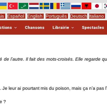
ais
Español
English
Português
Deutsch
Italiano
ctions
Chansons
Librairie
Spectacles
e lʼautre. Il fait des mots-croisés. Elle regarde q
 Je leur ai pourtant mis du poison, mais ça nʼa pas lʼ
re ?