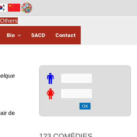
Others
Bio
SACD
Contact
uelque
air de
123 COMÉDIES