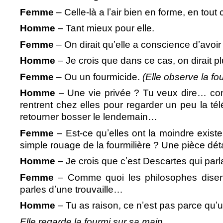
Femme
– Celle-là a lʼair bien en forme, en tout 
Homme
– Tant mieux pour elle.
Femme
– On dirait quʼelle a conscience dʼavo
Homme
– Je crois que dans ce cas, on dirait pl
Femme
– Ou un fourmicide.
(Elle observe la fo
Homme
– Une vie privée ? Tu veux dire… com
rentrent chez elles pour regarder un peu la tél
retourner bosser le lendemain…
Femme
– Est-ce quʼelles ont la moindre exist
simple rouage de la fourmilière ? Une pièce d
Homme
– Je crois que cʼest Descartes qui par
Femme
– Comme quoi les philosophes disen
parles dʼune trouvaille…
Homme
– Tu as raison, ce nʼest pas parce quʼ
Elle regarde la fourmi sur sa main.