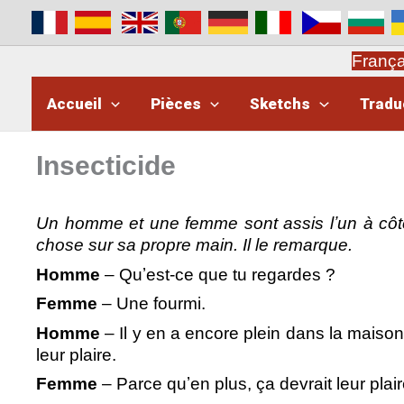
Aller
au
contenu
Franç
Accueil
Pièces
Sketchs
Tradu
Insecticide
Un homme et une femme sont assis lʼun à côté d
chose sur sa propre main. Il le remarque.
Homme
– Quʼest-ce que tu regardes ?
Femme
– Une fourmi.
Homme
– Il y en a encore plein dans la maison.
leur plaire.
Femme
– Parce quʼen plus, ça devrait leur plai