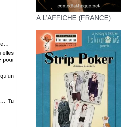
A L’AFFICHE (FRANCE)
vée…
ʼelles
e pour
 quʼun
is… Tu