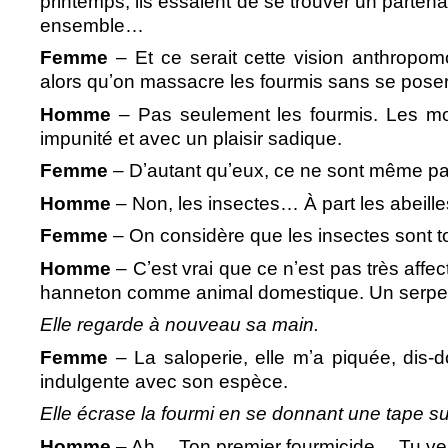
printemps, ils essaient de se trouver un partenai
ensemble…
Femme
– Et ce serait cette vision anthropom
alors quʼon massacre les fourmis sans se pose
Homme
– Pas seulement les fourmis. Les mo
impunité et avec un plaisir sadique.
Femme
– Dʼautant quʼeux, ce ne sont même p
Homme
– Non, les insectes… À part les abeille
Femme
– On considère que les insectes sont t
Homme
– Cʼest vrai que ce nʼest pas très affe
hanneton comme animal domestique. Un serpent o
Elle regarde à nouveau sa main.
Femme
– La saloperie, elle mʼa piquée, dis-
indulgente avec son espèce.
Elle écrase la fourmi en se donnant une tape su
Homme
– Ah… Ton premier fourmicide… Tu verra