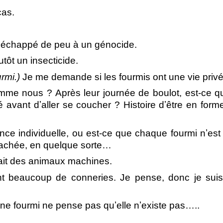
cas.
ir échappé de peu à un génocide.
utôt un insecticide.
urmi.)
Je me demande si les fourmis ont une vie pri
me nous ? Après leur journée de boulot, est-ce qu
é avant dʼaller se coucher ? Histoire dʼêtre en form
ence individuelle, ou est-ce que chaque fourmi nʼest
étachée, en quelque sorte…
lait des animaux machines.
t beaucoup de conneries. Je pense, donc je su
une fourmi ne pense pas quʼelle nʼexiste pas…..