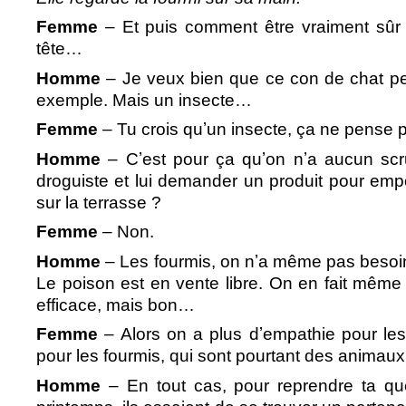
Femme
– Et puis comment être vraiment sûr
tête…
Homme
– Je veux bien que ce con de chat pe
exemple. Mais un insecte…
Femme
– Tu crois quʼun insecte, ça ne pense 
Homme
– Cʼest pour ça quʼon nʼa aucun scru
droguiste et lui demander un produit pour empo
sur la terrasse ?
Femme
– Non.
Homme
– Les fourmis, on nʼa même pas besoin 
Le poison est en vente libre. On en fait même l
efficace, mais bon…
Femme
– Alors on a plus dʼempathie pour le
pour les fourmis, qui sont pourtant des anim
Homme
– En tout cas, pour reprendre ta que