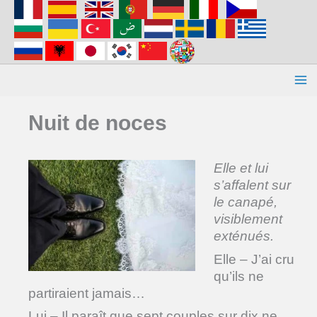
Aller
au
contenu
Nuit de noces
Elle et lui
s’affalent sur
le canapé,
visiblement
exténués.
Elle – J’ai cru
qu’ils ne
partiraient jamais…
Lui – Il paraît que sept couples sur dix ne