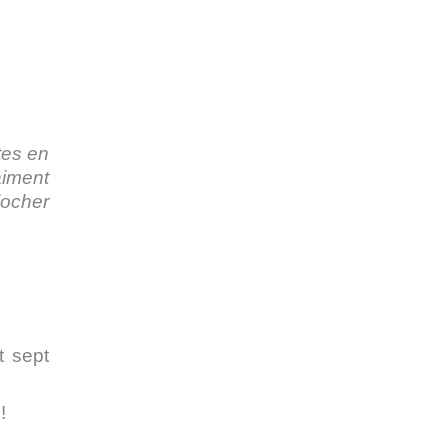
tes en
aiment
locher
t sept
!