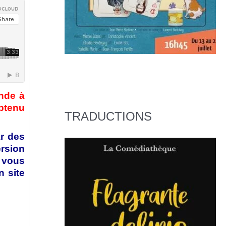
ande à
obtenu
TRADUCTIONS
ar des
rsion
 vous
n site