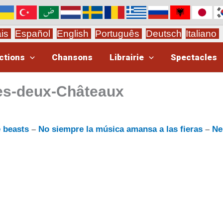
ais
Español
English
Português
Deutsch
Italiano
ctions
Chansons
Librairie
Spectacles
es-deux-Châteaux
 beasts
–
No siempre la música amansa a las fieras
–
N