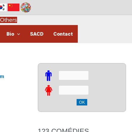
Others
Bio
SACD
Contact
em
123 COMÉDIES