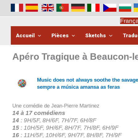
Aller
au
contenu
Franç
Accueil
Pièces
Sketchs
Tradu
Apéro Tragique à Beaucon-l
Music does not always soothe the savage
sempre a música amansa as feras
Une comédie de Jean-Pierre Martinez
14 à 17 comédiens
14
: 9H/5F, 8H/6F, 7H/7F, 6H/8F
15
: 10H/5F, 9H/6F, 8H/7F, 7H/8F, 6H/9F
16
: 11H/5F, 10H/6F, 9H/7F, 8H/8F, 7H/9F