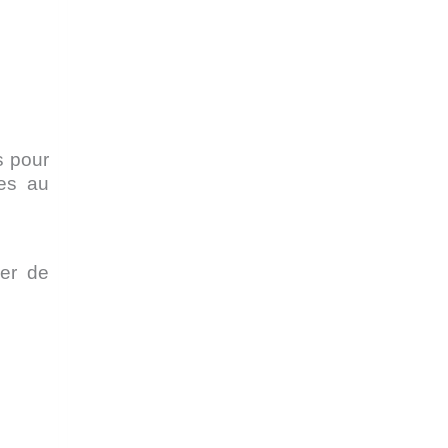
s pour
tes au
her de