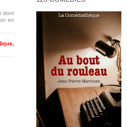
n dont
’on en
lique,