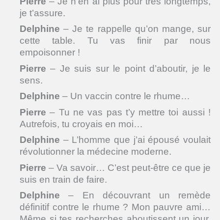
Pierre
– Je n’en ai plus pour très longtemps,
je t’assure.
Delphine
– Je te rappelle qu’on mange, sur
cette table. Tu vas finir par nous
empoisonner !
Pierre
– Je suis sur le point d’aboutir, je le
sens.
Delphine
– Un vaccin contre le rhume…
Pierre
– Tu ne vas pas t’y mettre toi aussi !
Autrefois, tu croyais en moi…
Delphine
– L’homme que j’ai épousé voulait
révolutionner la médecine moderne.
Pierre
– Va savoir… C’est peut-être ce que je
suis en train de faire.
Delphine
– En découvrant un remède
définitif contre le rhume ? Mon pauvre ami…
Même si tes recherches aboutissent un jour,