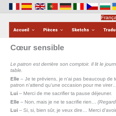
Aller
au
contenu
Franç
Accueil
Pièces
Sketchs
Tradu
Cœur sensible
Le patron est derrière son comptoir. Il lit le j
table.
Elle
– Je te préviens, je n’ai pas beaucoup d
patron n’attend qu’une occasion pour me virer
Lui
– Merci de me sacrifier ta pause déjeuner.
Elle
– Non, mais je ne te sacrifie rien…
(Regarda
Lui
– Si, si, bien sûr, je veux dire… Merci d’av