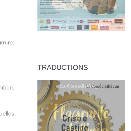
rrure,
TRADUCTIONS
ambon.
uelles