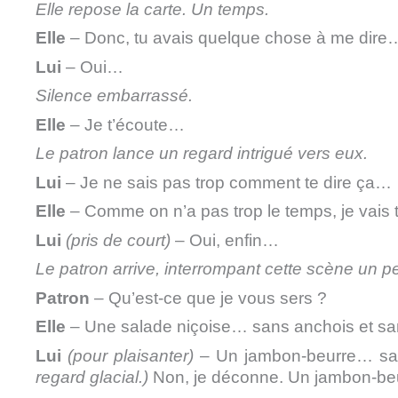
Elle
repose la carte. Un temps.
Elle
– Donc, tu avais quelque chose à me dire
Lui
– Oui…
Silence embarrassé.
Elle
– Je t’écoute…
Le patron lance un regard intrigué vers eux.
Lui
– Je ne sais pas trop comment te dire ça…
Elle
– Comme on n’a pas trop le temps, je vais t
Lui
(pris de court)
– Oui, enfin…
Le patron arrive, interrompant cette scène un p
Patron
– Qu’est-ce que je vous sers ?
Elle
– Une salade niçoise… sans anchois et sa
Lui
(pour plaisanter)
– Un jambon-beurre… sa
regard glacial.)
Non, je déconne. Un jambon-beurr