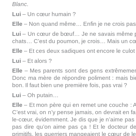
Blanc.
Lui
– Un cœur humain ?
Elle
– Non quand même… Enfin je ne crois pas.
Lui
– Un cœur de bœuf… Je ne savais même pa
chats… C’est du poumon, je crois… Mais un cœ
Elle
– Et ces deux sadiques ont encore le culot
Lui
– Et alors ?
Elle
– Mes parents sont des gens extrêmement
Donc ma mère de répondre poliment : mais bi
bon. Il faut bien une première fois, pas vrai ?
Lui
– Oh putain…
Elle
– Et mon père qui en remet une couche : Ah
C’est vrai, on n’y pense jamais, on devrait en fa
le-cœur, évidemment. Je dis que je n’aime pas 
pas dire qu’on aime pas ça ! Et le docteur d
primitifs, les guerriers mangeaient le cœur de 