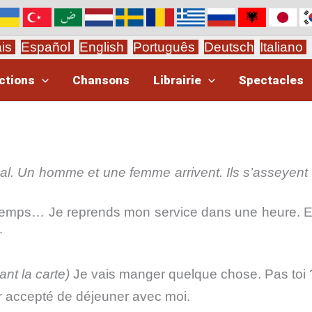
ais
Español
English
Português
Deutsch
Italiano
ctions
Chansons
Librairie
Spectacles
ournal. Un homme et une femme arrivent. Ils s’asseyent
e temps… Je reprends mon service dans une heure. 
…
nt la carte)
Je vais manger quelque chose. Pas toi 
oir accepté de déjeuner avec moi.