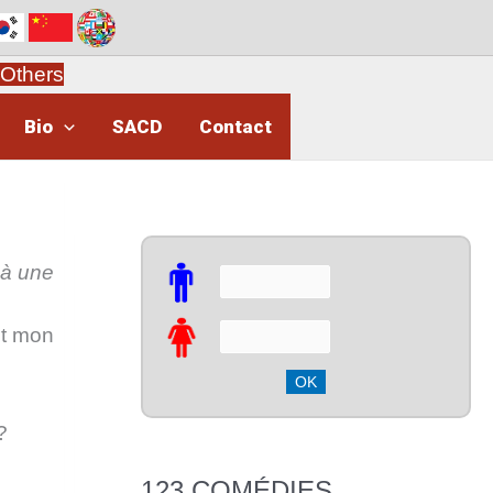
Others
Bio
SACD
Contact
 à une
Et mon
?
123 COMÉDIES