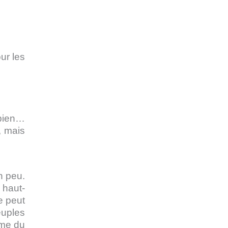
ur les
 bien…
, mais
n peu.
 haut-
e peut
euples
mme du