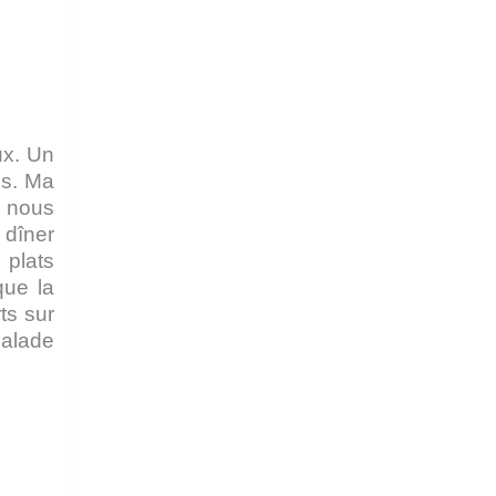
ux. Un
ns. Ma
s nous
 dîner
 plats
que la
ts sur
salade