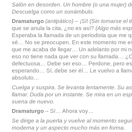
Salón en desorden. Un hombre (o una mujer) dorm
Descuelga como un sonámbulo.
Dramaturgo
(antipático)
– ¡Sí!
(Sin tomarse el 
que se anula la cita, ¿no es así?
(Algo más esp
Esperaba la llamada de un periodista que me q
sé… No se preocupen. En este momento me esta
que me acaba de llegar… Un adelanto por mi n
eso no tiene nada que ver con su llamada… ¿O
defectuosa… Debe ser eso… Perdone, pero están
esperando… Sí, debe ser él… Le vuelvo a llam
absoluto…
Cuelga y suspira. Se levanta lentamente. Su a
llamar. Duda por un instante. Se mira en un esp
suena de nuevo.
Dramaturgo
– Sí… Ahora voy…
Se dirige a la puerta y vuelve al momento segu
moderna y un aspecto mucho más en forma.