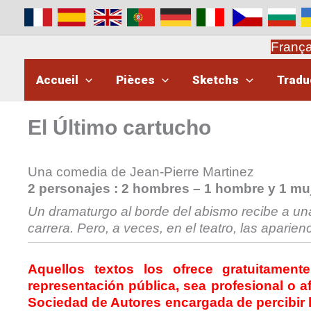
Aller
au
contenu
Franç
Accueil
Pièces
Sketchs
Tradu
El Último cartucho
Una comedia de Jean-Pierre Martinez
2 personajes :
2 hombres – 1 hombre y 1 muj
Un dramaturgo al borde del abismo recibe a una
carrera. Pero, a veces, en el teatro, las apari
Aquellos textos los ofrece gratuitament
representación pública, sea profesional o af
Sociedad de Autores
encargada de percibir 