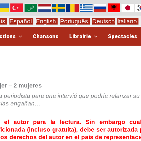
ais
Español
English
Português
Deutsch
Italiano
ctions
Chansons
Librairie
Spectacles
er – 2 mujeres
 periodista para una interviú que podría relanzar su
encias engañan…
e el autor para la lectura.
Sin embargo cual
icionada (incluso gratuita), debe ser autorizada 
los
derechos del autor
en el país de representac