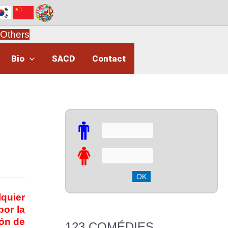
Others
Bio
SACD
Contact
quier
por la
ión de
123 COMÉDIES