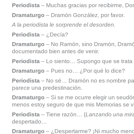
Periodista
– Muchas gracias por recibirme, D
Dramaturgo
– Dramón González, por favor.
A la periodista le sorprende el desorden.
Periodista
– ¿Decía?
Dramaturgo
– No Ramón, sino Dramón, Dramón
documentado bien antes de venir.
Periodista
– Lo siento… Supongo que se trat
Dramaturgo
– Pues no… ¿Por qué lo dice?
Periodista
– No sé… Dramón no es nombre para 
parece una predestinación.
Dramaturgo
– Si se me ocurre elegir un seudó
menos estoy seguro de que mis Memorias se v
Periodista
– Tiene razón… (
Lanzando una mira
despertado…
Dramaturgo
– ¿Despertarme? ¡Ni mucho menos