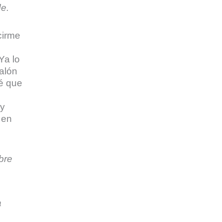
de.
cirme
Ya lo
alón
é que
oy
 en
a
bre
a