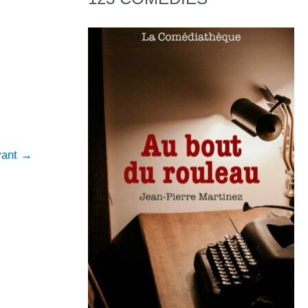
ivant
→