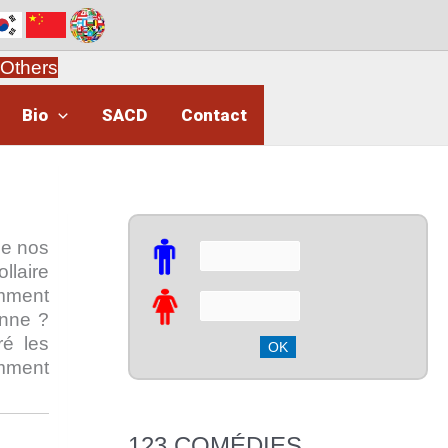
Others
Bio
SACD
Contact
 de nos
llaire
mment
enne ?
ré les
omment
123 COMÉDIES