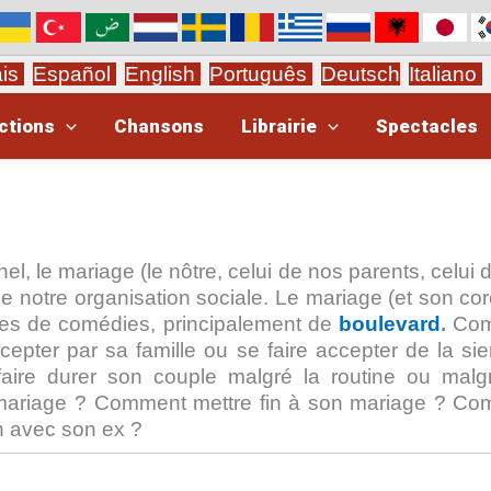
ais
Español
English
Português
Deutsch
Italiano
ctions
Chansons
Librairie
Spectacles
nel, le mariage (le nôtre, celui de nos parents, celui
de notre organisation sociale. Le mariage (et son coro
rtes de comédies, principalement de
boulevard
.
Co
ccepter par sa famille ou se faire accepter de la si
ire durer son couple malgré la routine ou malg
 mariage ? Comment mettre fin à son mariage ? C
n avec son ex ?