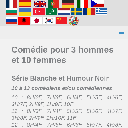
Aller
au
contenu
Comédie pour 3 hommes
et 10 femmes
Série Blanche et Humour Noir
10 à 13 comédiens et/ou comédiennes
10 : 8H/2F, 7H/3F, 6H/4F, 5H/5F, 4H/6F,
3H/7F, 2H/8F, 1H/9F, 10F
11 : 8H/3F, 7H/4F, 6H/5F, 5H/6F, 4H/7F,
3H/8F, 2H/9F, 1H/10F, 11F
12 : 8H/4F, 7H/5F, 6H/6F, 5H/7F, 4H/8F,