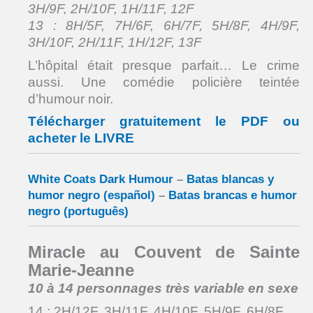
3H/9F, 2H/10F, 1H/11F, 12F
13 : 8H/5F, 7H/6F, 6H/7F, 5H/8F, 4H/9F,
3H/10F, 2H/11F, 1H/12F, 13F
L’hôpital était presque parfait… Le crime
aussi. Une comédie policière teintée
d’humour noir.
Télécharger gratuitement le PDF ou
acheter le LIVRE
White Coats Dark Humour
–
Batas blancas y
humor negro (español)
–
Batas brancas e humor
negro (português)
Miracle au Couvent de Sainte
Marie-Jeanne
10 à 14 personnages très variable en sexe
14 : 2H/12F, 3H/11F, 4H/10F, 5H/9F, 6H/8F,