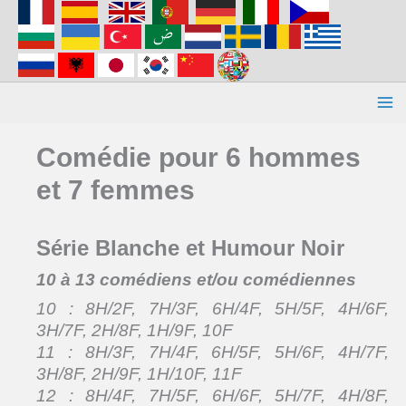
Aller
au
contenu
Comédie pour 6 hommes
et 7 femmes
Série Blanche et Humour Noir
10 à 13 comédiens et/ou comédiennes
10 : 8H/2F, 7H/3F, 6H/4F, 5H/5F, 4H/6F,
3H/7F, 2H/8F, 1H/9F, 10F
11 : 8H/3F, 7H/4F, 6H/5F, 5H/6F, 4H/7F,
3H/8F, 2H/9F, 1H/10F, 11F
12 : 8H/4F, 7H/5F, 6H/6F, 5H/7F, 4H/8F,