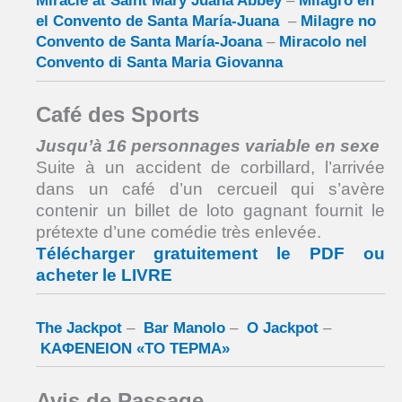
Miracle at Saint Mary Juana Abbey
–
Milagro en
el Convento de Santa María-Juana
–
Milagre no
Convento de Santa María-Joana
–
Miracolo nel
Convento di Santa Maria Giovanna
Café des Sports
Jusqu’à 16 personnages variable en sexe
Suite à un accident de corbillard, l’arrivée
dans un café d’un cercueil qui s’avère
contenir un billet de loto gagnant fournit le
prétexte d’une comédie très enlevée.
Télécharger gratuitement le PDF ou
acheter le LIVRE
The Jackpot
–
Bar Manolo
–
O Jackpot
–
ΚΑΦΕΝΕΙΟΝ «ΤΟ ΤΕΡΜΑ»
Avis de Passage