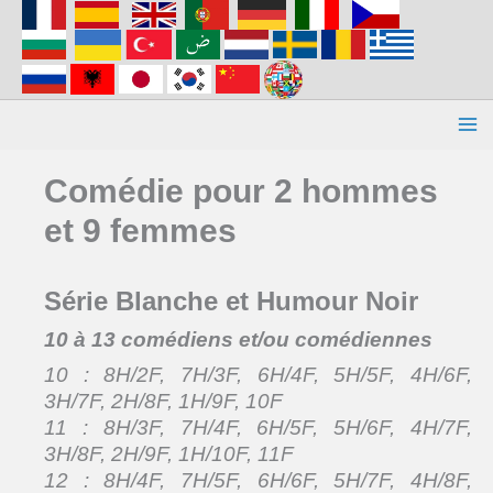
Aller
au
contenu
Comédie pour 2 hommes
et 9 femmes
Série Blanche et Humour Noir
10 à 13 comédiens et/ou comédiennes
10 : 8H/2F, 7H/3F, 6H/4F, 5H/5F, 4H/6F,
3H/7F, 2H/8F, 1H/9F, 10F
11 : 8H/3F, 7H/4F, 6H/5F, 5H/6F, 4H/7F,
3H/8F, 2H/9F, 1H/10F, 11F
12 : 8H/4F, 7H/5F, 6H/6F, 5H/7F, 4H/8F,