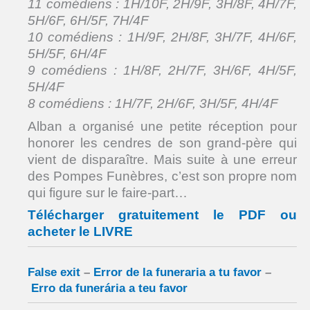
11 comédiens : 1H/10F, 2H/9F, 3H/8F, 4H/7F,
5H/6F, 6H/5F, 7H/4F
10 comédiens : 1H/9F, 2H/8F, 3H/7F, 4H/6F,
5H/5F, 6H/4F
9 comédiens : 1H/8F, 2H/7F, 3H/6F, 4H/5F,
5H/4F
8 comédiens : 1H/7F, 2H/6F, 3H/5F, 4H/4F
Alban a organisé une petite réception pour
honorer les cendres de son grand-père qui
vient de disparaître. Mais suite à une erreur
des Pompes Funèbres, c’est son propre nom
qui figure sur le faire-part…
Télécharger gratuitement le PDF ou
acheter le LIVRE
False exit
–
Error de la funeraria a tu favor
–
Erro da funerária a teu favor