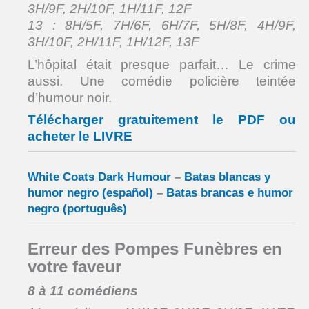
3H/9F, 2H/10F, 1H/11F, 12F
13 : 8H/5F, 7H/6F, 6H/7F, 5H/8F, 4H/9F,
3H/10F, 2H/11F, 1H/12F, 13F
L’hôpital était presque parfait… Le crime
aussi. Une comédie policière teintée
d’humour noir.
Télécharger gratuitement le PDF ou
acheter le LIVRE
White Coats Dark Humour
–
Batas blancas y
humor negro (español)
–
Batas brancas e humor
negro (português)
Erreur des Pompes Funèbres en
votre faveur
8 à 11 comédiens