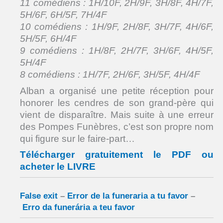
11 comédiens : 1H/10F, 2H/9F, 3H/8F, 4H/7F,
5H/6F, 6H/5F, 7H/4F
10 comédiens : 1H/9F, 2H/8F, 3H/7F, 4H/6F,
5H/5F, 6H/4F
9 comédiens : 1H/8F, 2H/7F, 3H/6F, 4H/5F,
5H/4F
8 comédiens : 1H/7F, 2H/6F, 3H/5F, 4H/4F
Alban a organisé une petite réception pour
honorer les cendres de son grand-père qui
vient de disparaître. Mais suite à une erreur
des Pompes Funèbres, c’est son propre nom
qui figure sur le faire-part…
Télécharger gratuitement le PDF ou
acheter le LIVRE
False exit
–
Error de la funeraria a tu favor
–
Erro da funerária a teu favor