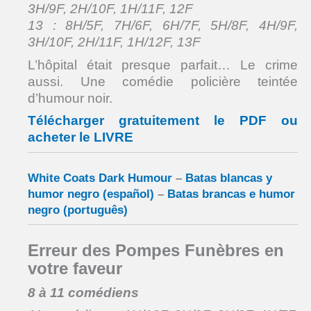
3H/9F, 2H/10F, 1H/11F, 12F
13 : 8H/5F, 7H/6F, 6H/7F, 5H/8F, 4H/9F,
3H/10F, 2H/11F, 1H/12F, 13F
L’hôpital était presque parfait… Le crime
aussi. Une comédie policière teintée
d’humour noir.
Télécharger gratuitement le PDF ou
acheter le LIVRE
White Coats Dark Humour
–
Batas blancas y
humor negro (español)
–
Batas brancas e humor
negro (português)
Erreur des Pompes Funèbres en
votre faveur
8 à 11 comédiens