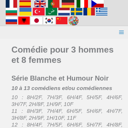
Aller
au
contenu
Comédie pour 3 hommes
et 8 femmes
Série Blanche et Humour Noir
10 à 13 comédiens et/ou comédiennes
10 : 8H/2F, 7H/3F, 6H/4F, 5H/5F, 4H/6F,
3H/7F, 2H/8F, 1H/9F, 10F
11 : 8H/3F, 7H/4F, 6H/5F, 5H/6F, 4H/7F,
3H/8F, 2H/9F, 1H/10F, 11F
12 : 8H/4F, 7H/5F, 6H/6F, 5H/7F, 4H/8F,