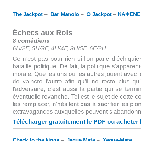
The Jackpot
–
Bar Manolo
–
O Jackpot
–
ΚΑΦΕΝΕΙ
Échecs aux Rois
8 comédiens
6H/2F, 5H/3F, 4H/4F, 3H/5F, 6F/2H
Ce n’est pas pour rien si l’on parle d’échiqui
bataille politique. De fait, la politique s’appar
morale. Que les uns ou les autres jouent avec le
de vaincre l’autre afin qu’il ne reste plus q
l’adversaire, c’est aussi la partie qui se term
éventuelle revanche. Tel est le sujet de cette co
les remplacer, n’hésitent pas à sacrifier les pio
extravagances auxquelles peuvent s’abandonne
Télécharger gratuitement le PDF ou acheter 
Check to the kings
–
Jaque Mate
–
Xeque-Mate