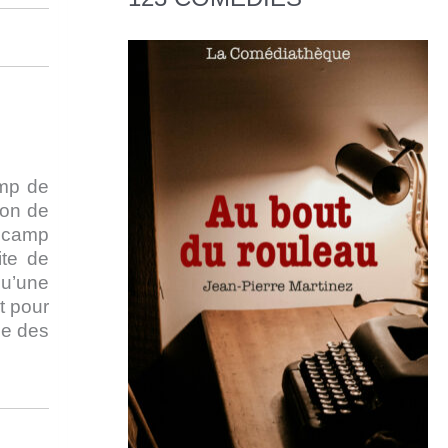
amp de
ion de
n camp
ite de
qu’une
t pour
ue des