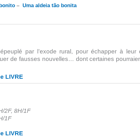
bonito
–
Uma aldeia tão bonita
dépeuplé par l’exode rural, pour échapper à leur 
aguer de fausses nouvelles… dont certaines pourraien
le LIVRE
7H/2F, 8H/1F
7H/1F
le LIVRE