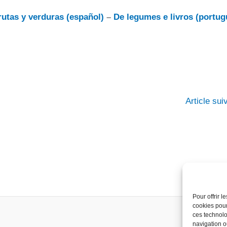
rutas y verduras (español)
–
De legumes e livros (portug
Article su
Pour offrir 
cookies pour
ces technolo
navigation ou