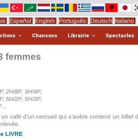
ais
Español
English
Português
Deutsch
Italiano
ctions
Chansons
Librairie
Spectacles
 3 femmes
F, 2H/8F, 3H/4F,
F, 5H/2F, 5H/3F,
3F…
 un café d’un cercueil qui s’avère contenir un billet d
enlevée.
le LIVRE