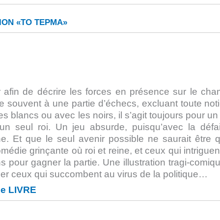
ΟΝ «ΤΟ ΤΕΡΜΑ»
er afin de décrire les forces en présence sur le ch
ente souvent à une partie d’échecs, excluant toute not
s blancs ou avec les noirs, il s’agit toujours pour u
u’un seul roi. Un jeu absurde, puisqu’avec la défa
ine. Et que le seul avenir possible ne saurait être 
médie grinçante où roi et reine, et ceux qui intriguen
ns pour gagner la partie. Une illustration tragi-comiq
r ceux qui succombent au virus de la politique…
le LIVRE