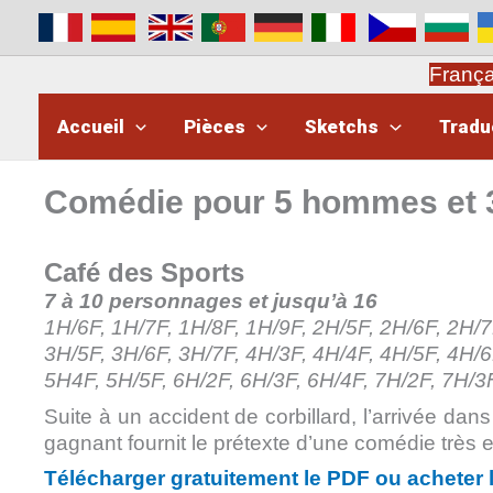
Aller
au
contenu
Franç
Accueil
Pièces
Sketchs
Tradu
Comédie pour 5 hommes et
Café des Sports
7 à 10 personnages et jusqu’à 16
1H/6F, 1H/7F, 1H/8F, 1H/9F, 2H/5F, 2H/6F, 2H/7
3H/5F, 3H/6F, 3H/7F, 4H/3F, 4H/4F, 4H/5F, 4H/6
5H4F, 5H/5F, 6H/2F, 6H/3F, 6H/4F, 7H/2F, 7H/
Suite à un accident de corbillard, l’arrivée dans
gagnant fournit le prétexte d’une comédie très 
Télécharger gratuitement le PDF ou acheter 