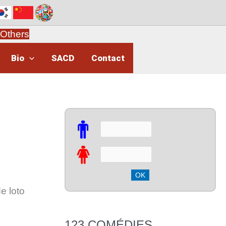
Others
Bio
SACD
Contact
e loto
123 COMÉDIES