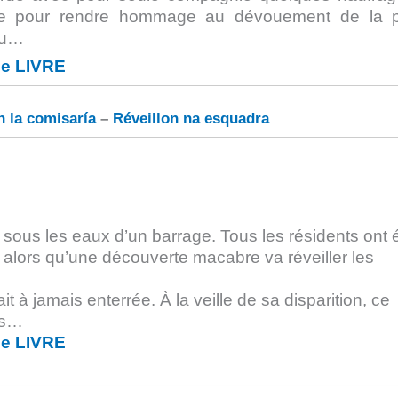
rque pour rendre hommage au dévouement de la p
vu…
le LIVRE
n la comisaría
–
Réveillon na esquadra
 sous les eaux d’un barrage. Tous les résidents ont 
alors qu’une découverte macabre va réveiller les
 à jamais enterrée. À la veille de sa disparition, ce
ts…
le LIVRE