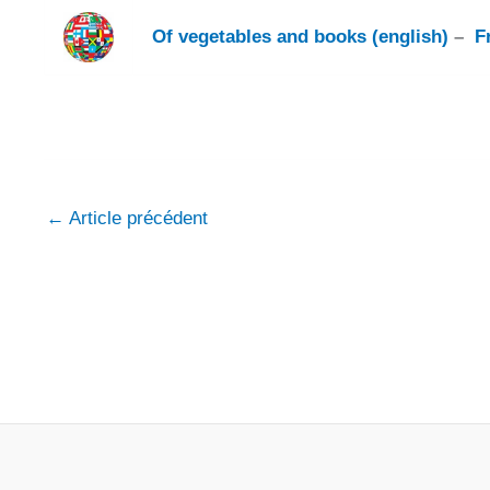
Of vegetables and books (english)
–
F
Théâtre télécharger gratuit textes comédie pour 7 8 9 10
←
Article précédent