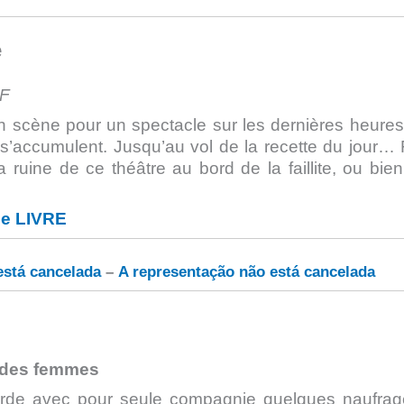
e
1F
 scène pour un spectacle sur les dernières heures
és s’accumulent. Jusqu’au vol de la recette du jour… F
a ruine de ce théâtre au bord de la faillite, ou bien
le LIVRE
está cancelada
–
A representação n
ã
o está cancelada
u des femmes
garde avec pour seule compagnie quelques naufra