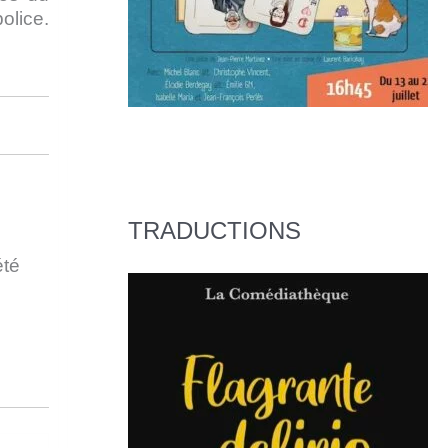
olice.
TRADUCTIONS
été