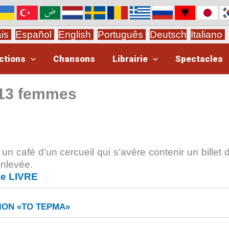
ais
Español
English
Português
Deutsch
Italiano
ctions
Chansons
Librairie
Spectacles
 13 femmes
 un café d’un cercueil qui s’avère contenir un billet d
enlevée.
le LIVRE
ΟΝ «ΤΟ ΤΕΡΜΑ»