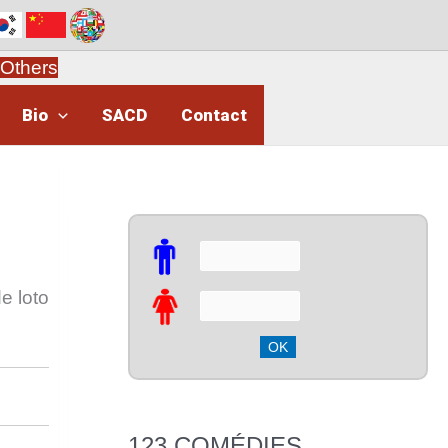
Others
Bio
SACD
Contact
e loto
123 COMÉDIES