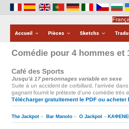
Aller
au
contenu
Franç
Accueil
Pièces
Sketchs
Tradu
Comédie pour 4 hommes et
Café des Sports
Jusqu’à 17 personnages variable en sexe
Suite à un accident de corbillard, l’arrivée dans
gagnant fournit le prétexte d’une comédie très 
Télécharger gratuitement le PDF ou acheter 
The Jackpot
–
Bar Manolo
–
O Jackpot
–
ΚΑΦΕΝΕΙ