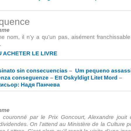
équence
emme
me nom, il n’y a qu’un pas, aisément franchissable
…
 ACHETER LE LIVRE
inato sin consecuencias
–
Um pequeno assass
senza conseguenze
–
Ett Oskyldigt Litet Mord
–
жисьор: Надя Панчева
emme
 couronné par le Prix Goncourt, Alexandre jouit
dividendes. On l’attend au Ministère de la Culture po