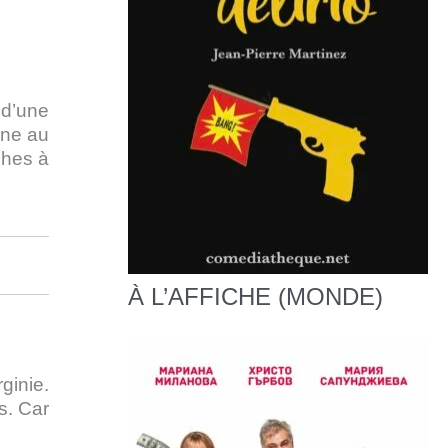
 d’une
rne au
phes à
À L’AFFICHE (MONDE)
ginie.
s. Car