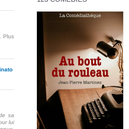
. Plus
inato
 de sa
ur lui