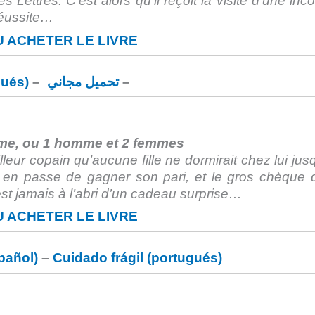
 Lettres. C’est alors qu’il reçoit la visite d’une inc
réussite…
 ACHETER LE LIVRE
gués)
–
تحميل مجاني
–
me, ou 1 homme et 2 femmes
leur copain qu’aucune fille ne dormirait chez lui jusq
st en passe de gagner son pari, et le gros chèque 
’est jamais à l’abri d’un cadeau surprise…
 ACHETER LE LIVRE
pañol)
–
Cuidado frágil (portugués)