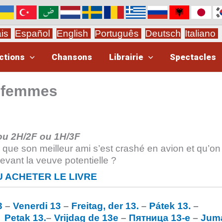
ais
Español
English
Português
Deutsch
Italiano
ctions
Chansons
Librairie
Spectacles
2 femmes
ou 2H/2F ou 1H/3F
ue son meilleur ami s’est crashé en avion et qu’on 
vant la veuve potentielle ?
 ACHETER LE LIVRE
3
–
Venerdi 13
–
Freitag, der 13.
–
Pátek 13.
–
–
Petak 13.
–
Vrijdag de 13e
–
Пятница 13-е
–
Jum