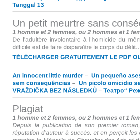
Tanggal 13
Un petit meurtre sans cons
1 homme et 2 femmes, ou 2 hommes et 1 f
De l’adultère involontaire à l’homicide du mê
difficile est de faire disparaître le corps du délit
TÉLÉCHARGER GRATUITEMENT LE PDF OU
An innocent little murder
–
Un pequeño ases
sem consequências
–
Un picolo omicidio 
VRAŽDIČKA BEZ NÁSLEDKŮ
–
Театро“ Ре
Plagiat
1 homme et 2 femmes, ou 2 hommes et 1 f
Depuis la publication de son premier roman,
réputation d’auteur à
succès, et en perçoit les 