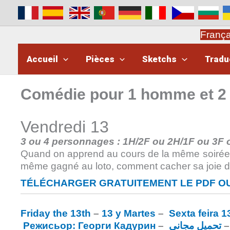
Aller
au
contenu
Franç
Accueil
Pièces
Sketchs
Tradu
Comédie pour 1 homme et 
Vendredi 13
3 ou 4 personnages : 1H/2F ou 2H/1F ou 3F 
Quand on apprend au cours de la même soirée q
même gagné au loto, comment cacher sa joie de
TÉLÉCHARGER GRATUITEMENT LE PDF OU
Friday the 13th
–
13 y Martes
–
Sexta feira 1
Режисьор: Георги Кадурин
–
تحميل مجاني