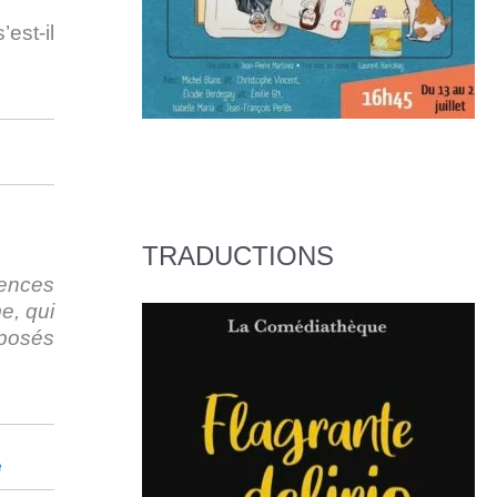
est-il
TRADUCTIONS
uences
e, qui
sposés
e