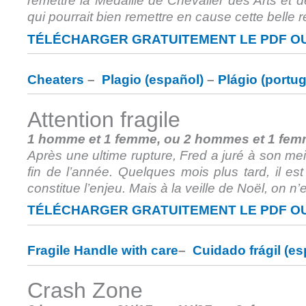
remettre la Médaille de Chevalier des Arts et des
qui pourrait bien remettre en cause cette belle 
TÉLÉCHARGER GRATUITEMENT LE PDF OU
Cheaters
–
Plagio (español)
–
Plágio (portu
Attention fragile
1 homme et 1 femme, ou 2 hommes et 1 fem
Après une ultime rupture, Fred a juré à son meil
fin de l’année. Quelques mois plus tard, il e
constitue l’enjeu. Mais à la veille de Noël, on n
TÉLÉCHARGER GRATUITEMENT LE PDF OU
Fragile Handle with care
–
Cuidado frágil (es
Crash Zone