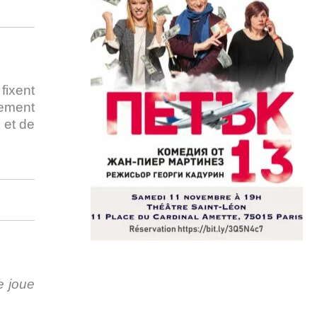
fixent
tement
 et de
e joue